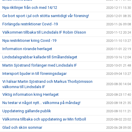
Nya riktlinjer från och med 14/12
2020-12-11 15:30
Ge bort sport i jul och stötta samtidigt vår förening!
2020-12-01 08:35
Förlängda restriktioner Covid -19
2020-11-26 09:08
Välkommen tillbaka till Lindsdals IF Robin Olsson
2020-11-12 20:24
Nya restriktioner kring Covid -19
2020-11-10 13:27
Information rörande herrlaget
2020-11-01 22:19
Lindsdalsgrabbar kallade till Smålandslaget
2020-10-16 12:04
Martin Sjöstrand förlänger med Lindsdals IF
2020-10-01 21:48
Intersport bjuder in till föreningsdagar
2020-09-04 13:27
Vi hälsar Martin Sjöstrand och Markus Thorbjörnsson
2020-08-30 14:04
välkomna till Lindsdals IF
Viktig information kring Herrlaget
2020-08-23 17:40
Nu testar vi något nytt... välkomna på måndag!
2020-08-18 21:35
Uppdatering gällande publik
2020-08-10 11:21
Välkomna tillbaka och uppdatering av Min fotboll
2020-08-02 23:02
Glad och skön sommar
2020-06-28 09:00