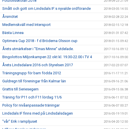
Fotbollsskolan 2018
2018-04-23 21:09
Smått och gott om Lindsdals IF:s nyvalde ordförande
2018-03-05 14:55
Årsmötet
2018-02-28 22:24
Medlemskväll med Intersport
2018-02-15 12:18
Bästa Linnea
2018-01-31 07:42
Optimera Cup 2018 - f d Bröderna Olsson cup
2018-01-15 09:42
Årets utmärkelser i "Ernas Minne" utdelade.
2017-10-16 09:12
Bingolottos Miljonkampen 22 okt kl. 19.30-22.00 i TV 4
2017-10-16 09:00
Årets Lindsdalare 2016 och Styrelsen 2017
2017-02-23 07:07
Träningsgrupp för barn födda 2012
2016-11-17 11:21
Guldregn till föreningar från Kalmar län
2016-09-16 21:06
Grattis till Seriesegern
2016-09-15 06:38
Träning för P11 och F11 lördag 11/6
2016-06-11 07:52
Policy för nivåanpassade träningar
2016-06-07 00:27
Lindsdals IF finns med på Lindsdalsdagen
2016-05-19 19:01
"vår" Erik i rampljuset
2016-04-20 12:50