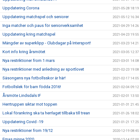
Uppdatering Corona
2021-05-28 18:19
Uppdatering matchspel och seniorer
2021-05-12 16:34
Inga matcher och paus för seniorverksamhet
2021-04-29 14:26
Uppdatering kring matchspel
2021-04-23 19:55
Mängder av superklipp - Clubdagar på Intersport!
2021-03-23 14:21
Kort info kring årsmötet
2021-03-05 12:37
Nya restriktioner from 1 mars
2021-03-01 14:08
Nya restriktioner med anledning av sportlovet
2021-02-23 19:08
Säsongens nya fotbollsskor är här!
2021-02-17 14:05
Fotbollslek för barn födda 2016!
2021-02-04 09:12
Årsmöte Lindsdals IF
2021-02-01 13:50
Herrtruppen siktar mot toppen
2021-01-31 21:45
Lokal förankring ska ta herrlaget tillbaka till trean
2021-01-26 18:02
Uppdatering Covid -19
2021-01-21 17:25
Nya restriktioner from 19/12
2020-12-19 08:45
Ernas minne 2020
2020-12-14 07:00