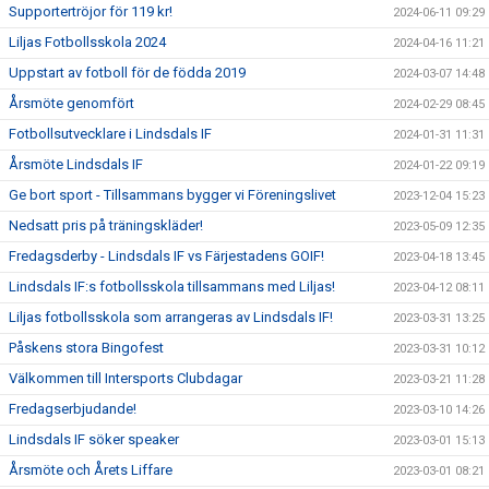
Supportertröjor för 119 kr!
2024-06-11 09:29
Liljas Fotbollsskola 2024
2024-04-16 11:21
Uppstart av fotboll för de födda 2019
2024-03-07 14:48
Årsmöte genomfört
2024-02-29 08:45
Fotbollsutvecklare i Lindsdals IF
2024-01-31 11:31
Årsmöte Lindsdals IF
2024-01-22 09:19
Ge bort sport - Tillsammans bygger vi Föreningslivet
2023-12-04 15:23
Nedsatt pris på träningskläder!
2023-05-09 12:35
Fredagsderby - Lindsdals IF vs Färjestadens GOIF!
2023-04-18 13:45
Lindsdals IF:s fotbollsskola tillsammans med Liljas!
2023-04-12 08:11
Liljas fotbollsskola som arrangeras av Lindsdals IF!
2023-03-31 13:25
Påskens stora Bingofest
2023-03-31 10:12
Välkommen till Intersports Clubdagar
2023-03-21 11:28
Fredagserbjudande!
2023-03-10 14:26
Lindsdals IF söker speaker
2023-03-01 15:13
Årsmöte och Årets Liffare
2023-03-01 08:21