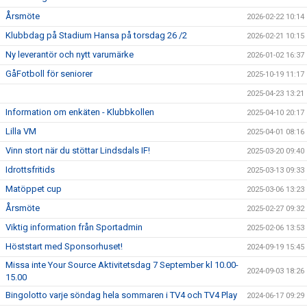
Årsmöte
2026-02-22 10:14
Klubbdag på Stadium Hansa på torsdag 26 /2
2026-02-21 10:15
Ny leverantör och nytt varumärke
2026-01-02 16:37
GåFotboll för seniorer
2025-10-19 11:17
2025-04-23 13:21
Information om enkäten - Klubbkollen
2025-04-10 20:17
Lilla VM
2025-04-01 08:16
Vinn stort när du stöttar Lindsdals IF!
2025-03-20 09:40
Idrottsfritids
2025-03-13 09:33
Matöppet cup
2025-03-06 13:23
Årsmöte
2025-02-27 09:32
Viktig information från Sportadmin
2025-02-06 13:53
Höststart med Sponsorhuset!
2024-09-19 15:45
Missa inte Your Source Aktivitetsdag 7 September kl 10.00-
2024-09-03 18:26
15.00
Bingolotto varje söndag hela sommaren i TV4 och TV4 Play
2024-06-17 09:29