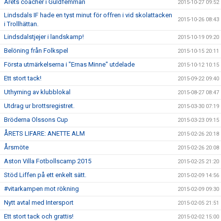
Årets coacher i Guldfemman
2015-10-27 09:52
Lindsdals IF hade en tyst minut för offren i vid skolattacken
2015-10-26 08:43
i Trollhättan.
Lindsdalstjejer i landskamp!
2015-10-19 09:20
Belöning från Folkspel
2015-10-15 20:11
Första utmärkelserna i "Ernas Minne" utdelade
2015-10-12 10:15
Ett stort tack!
2015-09-22 09:40
Uthyrning av klubblokal
2015-08-27 08:47
Utdrag ur brottsregistret.
2015-03-30 07:19
Bröderna Olssons Cup
2015-03-23 09:15
ÅRETS LIFARE: ANETTE ALM
2015-02-26 20:18
Årsmöte
2015-02-26 20:08
Aston Villa Fotbollscamp 2015
2015-02-25 21:20
Stöd Liffen på ett enkelt sätt.
2015-02-09 14:56
#vitarkampen mot rökning
2015-02-09 09:30
Nytt avtal med Intersport
2015-02-05 21:51
Ett stort tack och grattis!
2015-02-02 15:00