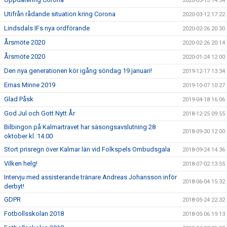
2020-03-13 14:34
Utifrån rådande situation kring Corona
2020-03-12 17:22
Lindsdals IFs nya ordförande
2020-02-26 20:30
Årsmöte 2020
2020-02-26 20:14
Årsmöte 2020
2020-01-24 12:00
Den nya generationen kör igång söndag 19 januari!
2019-12-17 13:34
Ernas Minne 2019
2019-10-07 10:27
Glad Påsk
2019-04-18 16:06
God Jul och Gott Nytt År
2018-12-25 09:55
Bilbingon på Kalmartravet har säsongsavslutning 28
2018-09-30 12:00
oktober kl. 14.00
Stort prisregn över Kalmar län vid Folkspels Ombudsgala
2018-09-24 14:36
Vilken helg!
2018-07-02 13:55
Intervju med assisterande tränare Andreas Johansson inför
2018-06-04 15:32
derbyt!
GDPR
2018-05-24 22:32
Fotbollsskolan 2018
2018-05-06 19:13