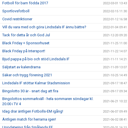
Fotboll för barn födda 2017
2022-03-01 13:43
Sportlovsfotboll
2022-02-15 11:30
Covid restriktioner
2022-01-12 16:58
Vill du vara med och göra Lindsdals IF ännu bättre?
2022-01-04 09:41
Tack för detta år och God Jul
2021-12-20 09:20
Black Friday + Sponsorhuset
2021-11-25 11:00
Black Friday på Intersport!
2021-11-22 14:07
Bjud pappa på bio och stöd Lindsdals IF
2021-11-11 14:21
Säljstart av kalendrarna
2021-11-09 13:07
Säker och trygg förening 2021
2021-10-25 14:49
Lindsdals IF stöttar Kalmar Stadsmission
2021-09-17 18:47
Bingolotto 30 är - snart dag att fira
2021-09-17 09:34
Bingolottos sommarkväll - hela sommaren söndagar kl.
2021-06-21 10:22
20.00 i TV 4
Idag drar äntligen Fotbolls-EM igång!
2021-06-07 09:49
Äntligen match för herrarna igen!
2021-06-02 08:41
Uppdatering från Smålands FF
2021-05-31 16:15