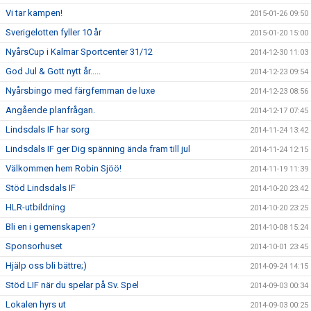
Vi tar kampen!
2015-01-26 09:50
Sverigelotten fyller 10 år
2015-01-20 15:00
NyårsCup i Kalmar Sportcenter 31/12
2014-12-30 11:03
God Jul & Gott nytt år.....
2014-12-23 09:54
Nyårsbingo med färgfemman de luxe
2014-12-23 08:56
Angående planfrågan.
2014-12-17 07:45
Lindsdals IF har sorg
2014-11-24 13:42
Lindsdals IF ger Dig spänning ända fram till jul
2014-11-24 12:15
Välkommen hem Robin Sjöö!
2014-11-19 11:39
Stöd Lindsdals IF
2014-10-20 23:42
HLR-utbildning
2014-10-20 23:25
Bli en i gemenskapen?
2014-10-08 15:24
Sponsorhuset
2014-10-01 23:45
Hjälp oss bli bättre;)
2014-09-24 14:15
Stöd LIF när du spelar på Sv. Spel
2014-09-03 00:34
Lokalen hyrs ut
2014-09-03 00:25