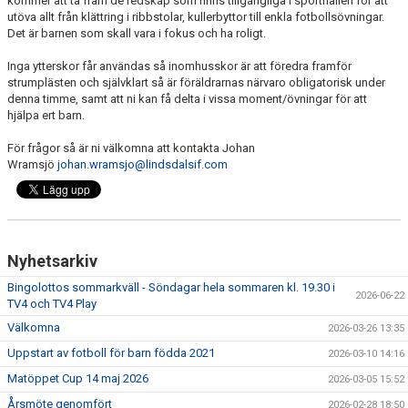
kommer att ta fram de redskap som finns tillgängliga i sporthallen för att
BOKA KLUBBLOKALEN
utöva allt från klättring i ribbstolar, kullerbyttor till enkla fotbollsövningar.
Det är barnen som skall vara i fokus och ha roligt.
ICA & YOUR SOURCE
Inga ytterskor får användas så inomhusskor är att föredra framför
strumplästen och självklart så är föräldrarnas närvaro obligatorisk under
denna timme, samt att ni kan få delta i vissa moment/övningar för att
hjälpa ert barn.
För frågor så är ni välkomna att kontakta Johan
Wramsjö
johan.wramsjo@lindsdalsif.com
Nyhetsarkiv
Bingolottos sommarkväll - Söndagar hela sommaren kl. 19.30 i
2026-06-22
TV4 och TV4 Play
Välkomna
2026-03-26 13:35
Uppstart av fotboll för barn födda 2021
2026-03-10 14:16
Matöppet Cup 14 maj 2026
2026-03-05 15:52
Årsmöte genomfört
2026-02-28 18:50