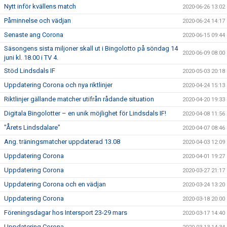
Nytt inför kvällens match
2020-06-26 13:02
Påminnelse och vädjan
2020-06-24 14:17
Senaste ang Corona
2020-06-15 09:44
Säsongens sista miljoner skall ut i Bingolotto på söndag 14
2020-06-09 08:00
juni kl. 18.00 i TV 4.
Stöd Lindsdals IF
2020-05-03 20:18
Uppdatering Corona och nya riktlinjer
2020-04-24 15:13
Riktlinjer gällande matcher utifrån rådande situation
2020-04-20 19:33
Digitala Bingolotter – en unik möjlighet för Lindsdals IF!
2020-04-08 11:56
"Årets Lindsdalare"
2020-04-07 08:46
Ang. träningsmatcher uppdaterad 13.08
2020-04-03 12:09
Uppdatering Corona
2020-04-01 19:27
Uppdatering Corona
2020-03-27 21:17
Uppdatering Corona och en vädjan
2020-03-24 13:20
Uppdatering Corona
2020-03-18 20:00
Föreningsdagar hos Intersport 23-29 mars
2020-03-17 14:40
Uppdatering Corona