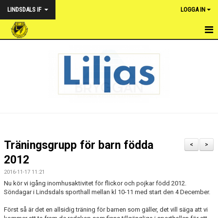
LINDSDALS IF
LOGGA IN
HEM
NYHETER
VÅRA LAG
OM FÖRENINGEN
KALENDER
Träningsgrupp för barn födda
<
>
DOKUMENT & POLICY
2012
2016-11-17 11:21
WEBSHOP LINDSDALS IF
Nu kör vi igång inomhusaktivitet för flickor och pojkar född 2012.
Söndagar i Lindsdals sporthall mellan kl 10-11 med start den 4 December.
FOTBOLLSUTVECKLARE
Först så är det en allsidig träning för barnen som gäller, det vill säga att vi