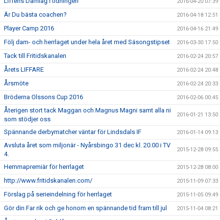
Liffens Damlag i tidningen
2016-04-20 07:39
Är Du bästa coachen?
2016-04-18 12:51
Player Camp 2016
2016-04-16 21:49
Följ dam- och herrlaget under hela året med Säsongstipset
2016-03-30 17:50
Tack till Fritidskanalen
2016-02-24 20:57
Årets LIFFARE
2016-02-24 20:48
Årsmöte
2016-02-24 20:33
Bröderna Olssons Cup 2016
2016-02-06 00:45
Återigen stort tack Maggan och Magnus Magni samt alla ni
2016-01-21 13:50
som stödjer oss
Spännande derbymatcher väntar för Lindsdals IF
2016-01-14 09:13
Avsluta året som miljonär - Nyårsbingo 31 dec kl. 20.00 i TV
2015-12-28 09:55
4.
Hemmapremiär för herrlaget
2015-12-28 08:00
http://www.fritidskanalen.com/
2015-11-09 07:33
Förslag på serieindelning för herrlaget
2015-11-05 09:49
Gör din Far rik och ge honom en spännande tid fram till jul
2015-11-04 08:21