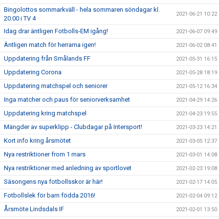
Bingolottos sommarkväll - hela sommaren söndagar kl.
2021-06-21 10:22
20.00 i TV 4
Idag drar äntligen Fotbolls-EM igång!
2021-06-07 09:49
Äntligen match för herrarna igen!
2021-06-02 08:41
Uppdatering från Smålands FF
2021-05-31 16:15
Uppdatering Corona
2021-05-28 18:19
Uppdatering matchspel och seniorer
2021-05-12 16:34
Inga matcher och paus för seniorverksamhet
2021-04-29 14:26
Uppdatering kring matchspel
2021-04-23 19:55
Mängder av superklipp - Clubdagar på Intersport!
2021-03-23 14:21
Kort info kring årsmötet
2021-03-05 12:37
Nya restriktioner from 1 mars
2021-03-01 14:08
Nya restriktioner med anledning av sportlovet
2021-02-23 19:08
Säsongens nya fotbollsskor är här!
2021-02-17 14:05
Fotbollslek för barn födda 2016!
2021-02-04 09:12
Årsmöte Lindsdals IF
2021-02-01 13:50