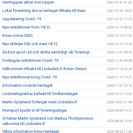
Herrtruppen siktar mot toppen
2021-01-31 21:45
Lokal förankring ska ta herrlaget tillbaka till trean
2021-01-26 18:02
Uppdatering Covid -19
2021-01-21 17:25
Nya restriktioner from 19/12
2020-12-19 08:45
Ernas minne 2020
2020-12-14 07:00
Nya riktlinjer från och med 14/12
2020-12-11 15:30
Ge bort sport i jul och stötta samtidigt vår förening!
2020-12-01 08:35
Förlängda restriktioner Covid -19
2020-11-26 09:08
Välkommen tillbaka till Lindsdals IF Robin Olsson
2020-11-12 20:24
Nya restriktioner kring Covid -19
2020-11-10 13:27
Information rörande herrlaget
2020-11-01 22:19
Lindsdalsgrabbar kallade till Smålandslaget
2020-10-16 12:04
Martin Sjöstrand förlänger med Lindsdals IF
2020-10-01 21:48
Intersport bjuder in till föreningsdagar
2020-09-04 13:27
Vi hälsar Martin Sjöstrand och Markus Thorbjörnsson
2020-08-30 14:04
välkomna till Lindsdals IF
Viktig information kring Herrlaget
2020-08-23 17:40