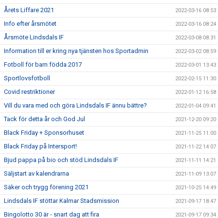
Årets Liffare 2021
2022-03-16 08:53
Info efter årsmötet
2022-03-16 08:24
Årsmöte Lindsdals IF
2022-03-08 08:31
Information till er kring nya tjänsten hos Sportadmin
2022-03-02 08:59
Fotboll för barn födda 2017
2022-03-01 13:43
Sportlovsfotboll
2022-02-15 11:30
Covid restriktioner
2022-01-12 16:58
Vill du vara med och göra Lindsdals IF ännu bättre?
2022-01-04 09:41
Tack för detta år och God Jul
2021-12-20 09:20
Black Friday + Sponsorhuset
2021-11-25 11:00
Black Friday på Intersport!
2021-11-22 14:07
Bjud pappa på bio och stöd Lindsdals IF
2021-11-11 14:21
Säljstart av kalendrarna
2021-11-09 13:07
Säker och trygg förening 2021
2021-10-25 14:49
Lindsdals IF stöttar Kalmar Stadsmission
2021-09-17 18:47
Bingolotto 30 är - snart dag att fira
2021-09-17 09:34