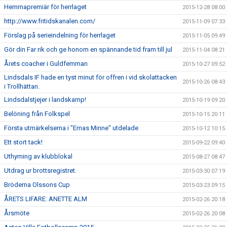
Hemmapremiär för herrlaget
2015-12-28 08:00
http://www.fritidskanalen.com/
2015-11-09 07:33
Förslag på serieindelning för herrlaget
2015-11-05 09:49
Gör din Far rik och ge honom en spännande tid fram till jul
2015-11-04 08:21
Årets coacher i Guldfemman
2015-10-27 09:52
Lindsdals IF hade en tyst minut för offren i vid skolattacken
2015-10-26 08:43
i Trollhättan.
Lindsdalstjejer i landskamp!
2015-10-19 09:20
Belöning från Folkspel
2015-10-15 20:11
Första utmärkelserna i "Ernas Minne" utdelade
2015-10-12 10:15
Ett stort tack!
2015-09-22 09:40
Uthyrning av klubblokal
2015-08-27 08:47
Utdrag ur brottsregistret.
2015-03-30 07:19
Bröderna Olssons Cup
2015-03-23 09:15
ÅRETS LIFARE: ANETTE ALM
2015-02-26 20:18
Årsmöte
2015-02-26 20:08