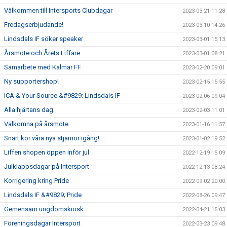
Välkommen till Intersports Clubdagar
2023-03-21 11:28
Fredagserbjudande!
2023-03-10 14:26
Lindsdals IF söker speaker
2023-03-01 15:13
Årsmöte och Årets Liffare
2023-03-01 08:21
Samarbete med Kalmar FF
2023-02-20 09:01
Ny supportershop!
2023-02-15 15:55
ICA & Your Source &#9829; Lindsdals IF
2023-02-06 09:04
Alla hjärtans dag
2023-02-03 11:01
Välkomna på årsmöte
2023-01-16 11:57
Snart kör våra nya stjärnor igång!
2023-01-02 19:52
Liffen shopen öppen inför jul
2022-12-19 15:09
Julklappsdagar på Intersport
2022-12-13 08:24
Korrigering kring Pride
2022-09-02 20:00
Lindsdals IF &#9829; Pride
2022-08-26 09:47
Gemensam ungdomskiosk
2022-04-21 15:03
Föreningsdagar Intersport
2022-03-23 09:48