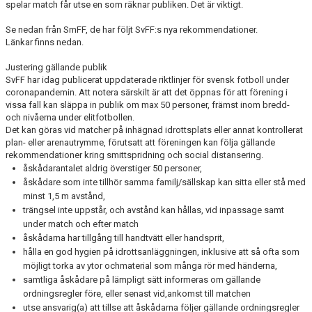
BOKA KLUBBLOKALEN
spelar match får utse en som räknar publiken. Det är viktigt.
Se nedan från SmFF, de har följt SvFF:s nya rekommendationer.
ICA & YOUR SOURCE
Länkar finns nedan.
Justering gällande publik
SvFF har idag publicerat uppdaterade riktlinjer för svensk fotboll under
coronapandemin. Att notera särskilt är att det öppnas för att förening i
vissa fall kan släppa in publik om max 50 personer, främst inom bredd-
och nivåerna under elitfotbollen.
Det kan göras vid matcher på inhägnad idrottsplats eller annat kontrollerat
plan- eller arenautrymme, förutsatt att föreningen kan följa gällande
rekommendationer kring smittspridning och social distansering.
åskådarantalet aldrig överstiger 50 personer,
åskådare som inte tillhör samma familj/sällskap kan sitta eller stå med
minst 1,5 m avstånd,
trängsel inte uppstår, och avstånd kan hållas, vid inpassage samt
under match och efter match
åskådarna har tillgång till handtvätt eller handsprit,
hålla en god hygien på idrottsanläggningen, inklusive att så ofta som
möjligt torka av ytor ochmaterial som många rör med händerna,
samtliga åskådare på lämpligt sätt informeras om gällande
ordningsregler före, eller senast vid,ankomst till matchen
utse ansvarig(a) att tillse att åskådarna följer gällande ordningsregler