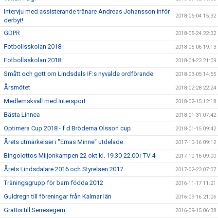
Intervju med assisterande tränare Andreas Johansson inför
2018-06-04 15:32
derbyt!
GDPR
2018-05-24 22:32
Fotbollsskolan 2018
2018-05-06 19:13
Fotbollsskolan 2018
2018-04-23 21:09
Smått och gott om Lindsdals IF:s nyvalde ordförande
2018-03-05 14:55
Årsmötet
2018-02-28 22:24
Medlemskväll med Intersport
2018-02-15 12:18
Bästa Linnea
2018-01-31 07:42
Optimera Cup 2018 - f d Bröderna Olsson cup
2018-01-15 09:42
Årets utmärkelser i "Ernas Minne" utdelade.
2017-10-16 09:12
Bingolottos Miljonkampen 22 okt kl. 19.30-22.00 i TV 4
2017-10-16 09:00
Årets Lindsdalare 2016 och Styrelsen 2017
2017-02-23 07:07
Träningsgrupp för barn födda 2012
2016-11-17 11:21
Guldregn till föreningar från Kalmar län
2016-09-16 21:06
Grattis till Seriesegern
2016-09-15 06:38