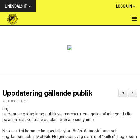
LINDSDALS IF
LOGGA IN
HEM
NYHETER
VÅRA LAG
OM FÖRENINGEN
KALENDER
Uppdatering gällande publik
<
>
DOKUMENT & POLICY
2020-08-10 11:21
Hej
WEBSHOP LINDSDALS IF
Uppdatering idag kring publik vid matcher. Detta gäller på inhägnad eller
på annat sätt kontrollerad plan- eller arenautrymme.
FOTBOLLSUTVECKLARE
Notera att vi kommer ha speciella ytor för åskådare vid barn och
ungdomsmatcher. Mot Nils Holgerssons väg samt mot "kullen". Laget som