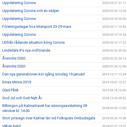
Uppdatering Corona
2020-03-27 21:17
Uppdatering Corona och en vädjan
2020-03-24 13:20
Uppdatering Corona
2020-03-18 20:00
Föreningsdagar hos Intersport 23-29 mars
2020-03-17 14:40
Uppdatering Corona
2020-03-13 14:34
Utifrån rådande situation kring Corona
2020-03-12 17:22
Lindsdals IFs nya ordförande
2020-02-26 20:30
Årsmöte 2020
2020-02-26 20:14
Årsmöte 2020
2020-01-24 12:00
Den nya generationen kör igång söndag 19 januari!
2019-12-17 13:34
Ernas Minne 2019
2019-10-07 10:27
Glad Påsk
2019-04-18 16:06
God Jul och Gott Nytt År
2018-12-25 09:55
Bilbingon på Kalmartravet har säsongsavslutning 28
2018-09-30 12:00
oktober kl. 14.00
Stort prisregn över Kalmar län vid Folkspels Ombudsgala
2018-09-24 14:36
Vilken helg!
2018-07-02 13:55