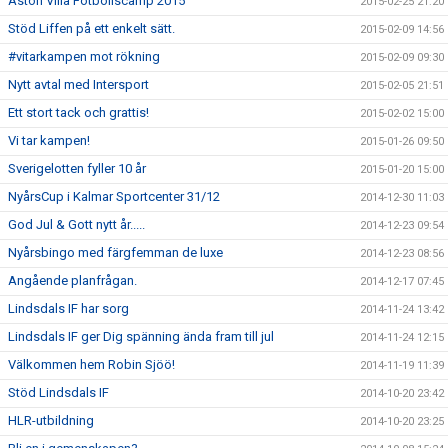
Aston Villa Fotbollscamp 2015
2015-02-25 21:20
Stöd Liffen på ett enkelt sätt.
2015-02-09 14:56
#vitarkampen mot rökning
2015-02-09 09:30
Nytt avtal med Intersport
2015-02-05 21:51
Ett stort tack och grattis!
2015-02-02 15:00
Vi tar kampen!
2015-01-26 09:50
Sverigelotten fyller 10 år
2015-01-20 15:00
NyårsCup i Kalmar Sportcenter 31/12
2014-12-30 11:03
God Jul & Gott nytt år.....
2014-12-23 09:54
Nyårsbingo med färgfemman de luxe
2014-12-23 08:56
Angående planfrågan.
2014-12-17 07:45
Lindsdals IF har sorg
2014-11-24 13:42
Lindsdals IF ger Dig spänning ända fram till jul
2014-11-24 12:15
Välkommen hem Robin Sjöö!
2014-11-19 11:39
Stöd Lindsdals IF
2014-10-20 23:42
HLR-utbildning
2014-10-20 23:25