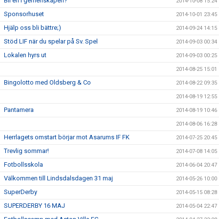
Bli en i gemenskapen?
2014-10-08 15:24
Sponsorhuset
2014-10-01 23:45
Hjälp oss bli bättre;)
2014-09-24 14:15
Stöd LIF när du spelar på Sv. Spel
2014-09-03 00:34
Lokalen hyrs ut
2014-09-03 00:25
2014-08-25 15:01
Bingolotto med Oldsberg & Co
2014-08-22 09:35
2014-08-19 12:55
Pantamera
2014-08-19 10:46
2014-08-06 16:28
Herrlagets omstart börjar mot Asarums IF FK
2014-07-25 20:45
Trevlig sommar!
2014-07-08 14:05
Fotbollsskola
2014-06-04 20:47
Välkommen till Lindsdalsdagen 31 maj
2014-05-26 10:00
SuperDerby
2014-05-15 08:28
SUPERDERBY 16 MAJ
2014-05-04 22:47