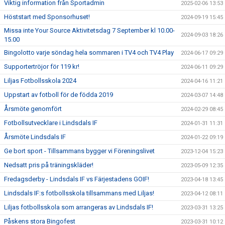
Viktig information från Sportadmin
2025-02-06 13:53
Höststart med Sponsorhuset!
2024-09-19 15:45
Missa inte Your Source Aktivitetsdag 7 September kl 10.00-
2024-09-03 18:26
15.00
Bingolotto varje söndag hela sommaren i TV4 och TV4 Play
2024-06-17 09:29
Supportertröjor för 119 kr!
2024-06-11 09:29
Liljas Fotbollsskola 2024
2024-04-16 11:21
Uppstart av fotboll för de födda 2019
2024-03-07 14:48
Årsmöte genomfört
2024-02-29 08:45
Fotbollsutvecklare i Lindsdals IF
2024-01-31 11:31
Årsmöte Lindsdals IF
2024-01-22 09:19
Ge bort sport - Tillsammans bygger vi Föreningslivet
2023-12-04 15:23
Nedsatt pris på träningskläder!
2023-05-09 12:35
Fredagsderby - Lindsdals IF vs Färjestadens GOIF!
2023-04-18 13:45
Lindsdals IF:s fotbollsskola tillsammans med Liljas!
2023-04-12 08:11
Liljas fotbollsskola som arrangeras av Lindsdals IF!
2023-03-31 13:25
Påskens stora Bingofest
2023-03-31 10:12