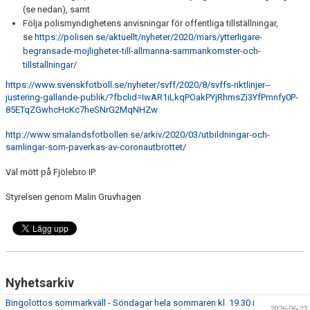
(se nedan), samt
Följa polismyndighetens anvisningar för offentliga tillställningar,
se
https://polisen.se/aktuellt/nyheter/2020/mars/ytterligare-
begransade-mojligheter-till-allmanna-sammankomster-och-
tillstallningar/
https://www.svenskfotboll.se/nyheter/svff/2020/8/svffs-riktlinjer--
justering-gallande-publik/?fbclid=IwAR1iLkqPOakPYjRhmsZi3YfPmnfy0P-
85ETqZGwhcHcKc7heSNrG2MqNHZw
http://www.smalandsfotbollen.se/arkiv/2020/03/utbildningar-och-
samlingar-som-paverkas-av-coronautbrottet/
Väl mött på Fjölebro IP.
Styrelsen genom Malin Gruvhagen
Nyhetsarkiv
Bingolottos sommarkväll - Söndagar hela sommaren kl. 19.30 i
2026-06-22