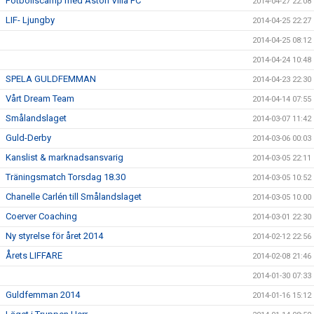
Fotbollscamp med Aston Villa FC
2014-04-27 22:08
LIF- Ljungby
2014-04-25 22:27
2014-04-25 08:12
2014-04-24 10:48
SPELA GULDFEMMAN
2014-04-23 22:30
Vårt Dream Team
2014-04-14 07:55
Smålandslaget
2014-03-07 11:42
Guld-Derby
2014-03-06 00:03
Kanslist & marknadsansvarig
2014-03-05 22:11
Träningsmatch Torsdag 18.30
2014-03-05 10:52
Chanelle Carlén till Smålandslaget
2014-03-05 10:00
Coerver Coaching
2014-03-01 22:30
Ny styrelse för året 2014
2014-02-12 22:56
Årets LIFFARE
2014-02-08 21:46
2014-01-30 07:33
Guldfemman 2014
2014-01-16 15:12