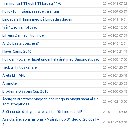
Träning för P11 och F11 lördag 11/6
2016-06-11 07:52
Policy för nivåanpassade träningar
2016-06-07 00:27
Lindsdals IF finns med på Lindsdalsdagen
2016-05-19 19:01
"vår" Erik i rampljuset
2016-04-20 12:50
Liffens Damlag i tidningen
2016-04-20 07:39
Är Du bästa coachen?
2016-04-18 12:51
Player Camp 2016
2016-04-16 21:49
Följ dam- och herrlaget under hela året med Säsongstipset
2016-03-30 17:50
Tack till Fritidskanalen
2016-02-24 20:57
Årets LIFFARE
2016-02-24 20:48
Årsmöte
2016-02-24 20:33
Bröderna Olssons Cup 2016
2016-02-06 00:45
Återigen stort tack Maggan och Magnus Magni samt alla ni
2016-01-21 13:50
som stödjer oss
Spännande derbymatcher väntar för Lindsdals IF
2016-01-14 09:13
Avsluta året som miljonär - Nyårsbingo 31 dec kl. 20.00 i TV
2015-12-28 09:55
4.