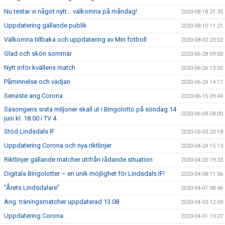
Nu testar vi något nytt... välkomna på måndag!
2020-08-18 21:35
Uppdatering gällande publik
2020-08-10 11:21
Välkomna tillbaka och uppdatering av Min fotboll
2020-08-02 23:02
Glad och skön sommar
2020-06-28 09:00
Nytt inför kvällens match
2020-06-26 13:02
Påminnelse och vädjan
2020-06-24 14:17
Senaste ang Corona
2020-06-15 09:44
Säsongens sista miljoner skall ut i Bingolotto på söndag 14
2020-06-09 08:00
juni kl. 18.00 i TV 4.
Stöd Lindsdals IF
2020-05-03 20:18
Uppdatering Corona och nya riktlinjer
2020-04-24 15:13
Riktlinjer gällande matcher utifrån rådande situation
2020-04-20 19:33
Digitala Bingolotter – en unik möjlighet för Lindsdals IF!
2020-04-08 11:56
"Årets Lindsdalare"
2020-04-07 08:46
Ang. träningsmatcher uppdaterad 13.08
2020-04-03 12:09
Uppdatering Corona
2020-04-01 19:27