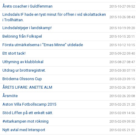
Årets coacher i Guldfemman
2015-10-27 09:52
Lindsdals IF hade en tyst minut för offren i vid skolattacken
2015-10-26 08:43
i Trollhättan.
Lindsdalstjejer i landskamp!
2015-10-19 09:20
Belöning från Folkspel
2015-10-15 20:11
Första utmärkelserna i "Ernas Minne" utdelade
2015-10-12 10:15
Ett stort tack!
2015-09-22 09:40
Uthyrning av klubblokal
2015-08-27 08:47
Utdrag ur brottsregistret.
2015-03-30 07:19
Bröderna Olssons Cup
2015-03-23 09:15
ÅRETS LIFARE: ANETTE ALM
2015-02-26 20:18
Årsmöte
2015-02-26 20:08
Aston Villa Fotbollscamp 2015
2015-02-25 21:20
Stöd Liffen på ett enkelt sätt.
2015-02-09 14:56
#vitarkampen mot rökning
2015-02-09 09:30
Nytt avtal med Intersport
2015-02-05 21:51