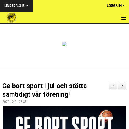
LINDSDALS IF
LOGGA IN
HEM
NYHETER
VÅRA LAG
OM FÖRENINGEN
KALENDER
Ge bort sport i jul och stötta
<
>
DOKUMENT & POLICY
samtidigt vår förening!
2020-12-01 08:35
WEBSHOP LINDSDALS IF
FOTBOLLSUTVECKLARE