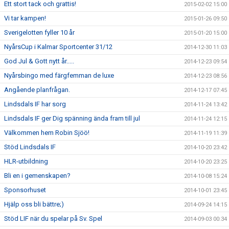
Ett stort tack och grattis!
2015-02-02 15:00
Vi tar kampen!
2015-01-26 09:50
Sverigelotten fyller 10 år
2015-01-20 15:00
NyårsCup i Kalmar Sportcenter 31/12
2014-12-30 11:03
God Jul & Gott nytt år.....
2014-12-23 09:54
Nyårsbingo med färgfemman de luxe
2014-12-23 08:56
Angående planfrågan.
2014-12-17 07:45
Lindsdals IF har sorg
2014-11-24 13:42
Lindsdals IF ger Dig spänning ända fram till jul
2014-11-24 12:15
Välkommen hem Robin Sjöö!
2014-11-19 11:39
Stöd Lindsdals IF
2014-10-20 23:42
HLR-utbildning
2014-10-20 23:25
Bli en i gemenskapen?
2014-10-08 15:24
Sponsorhuset
2014-10-01 23:45
Hjälp oss bli bättre;)
2014-09-24 14:15
Stöd LIF när du spelar på Sv. Spel
2014-09-03 00:34