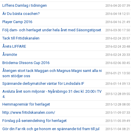
Liffens Damlag i tidningen
2016-04-20 07:39
Är Du bästa coachen?
2016-04-18 12:51
Player Camp 2016
2016-04-16 21:49
Följ dam- och herrlaget under hela året med Säsongstipset
2016-03-30 17:50
Tack till Fritidskanalen
2016-02-24 20:57
Årets LIFFARE
2016-02-24 20:48
Årsmöte
2016-02-24 20:33
Bröderna Olssons Cup 2016
2016-02-06 00:45
Återigen stort tack Maggan och Magnus Magni samt alla ni
2016-01-21 13:50
som stödjer oss
Spännande derbymatcher väntar för Lindsdals IF
2016-01-14 09:13
Avsluta året som miljonär - Nyårsbingo 31 dec kl. 20.00 i TV
2015-12-28 09:55
4.
Hemmapremiär för herrlaget
2015-12-28 08:00
http://www.fritidskanalen.com/
2015-11-09 07:33
Förslag på serieindelning för herrlaget
2015-11-05 09:49
Gör din Far rik och ge honom en spännande tid fram till jul
2015-11-04 08:21