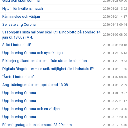
Glad och skön sommar
2020-06-28 09:00
Nytt inför kvällens match
2020-06-26 13:02
Påminnelse och vädjan
2020-06-24 14:17
Senaste ang Corona
2020-06-15 09:44
Säsongens sista miljoner skall ut i Bingolotto på söndag 14
2020-06-09 08:00
juni kl. 18.00 i TV 4.
Stöd Lindsdals IF
2020-05-03 20:18
Uppdatering Corona och nya riktlinjer
2020-04-24 15:13
Riktlinjer gällande matcher utifrån rådande situation
2020-04-20 19:33
Digitala Bingolotter – en unik möjlighet för Lindsdals IF!
2020-04-08 11:56
"Årets Lindsdalare"
2020-04-07 08:46
Ang. träningsmatcher uppdaterad 13.08
2020-04-03 12:09
Uppdatering Corona
2020-04-01 19:27
Uppdatering Corona
2020-03-27 21:17
Uppdatering Corona och en vädjan
2020-03-24 13:20
Uppdatering Corona
2020-03-18 20:00
Föreningsdagar hos Intersport 23-29 mars
2020-03-17 14:40