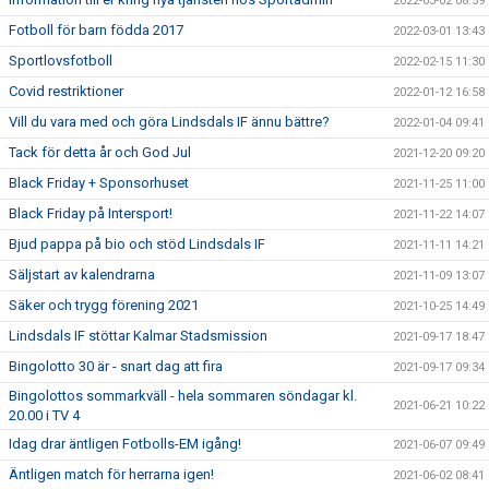
2022-03-02 08:59
Fotboll för barn födda 2017
2022-03-01 13:43
Sportlovsfotboll
2022-02-15 11:30
Covid restriktioner
2022-01-12 16:58
Vill du vara med och göra Lindsdals IF ännu bättre?
2022-01-04 09:41
Tack för detta år och God Jul
2021-12-20 09:20
Black Friday + Sponsorhuset
2021-11-25 11:00
Black Friday på Intersport!
2021-11-22 14:07
Bjud pappa på bio och stöd Lindsdals IF
2021-11-11 14:21
Säljstart av kalendrarna
2021-11-09 13:07
Säker och trygg förening 2021
2021-10-25 14:49
Lindsdals IF stöttar Kalmar Stadsmission
2021-09-17 18:47
Bingolotto 30 är - snart dag att fira
2021-09-17 09:34
Bingolottos sommarkväll - hela sommaren söndagar kl.
2021-06-21 10:22
20.00 i TV 4
Idag drar äntligen Fotbolls-EM igång!
2021-06-07 09:49
Äntligen match för herrarna igen!
2021-06-02 08:41