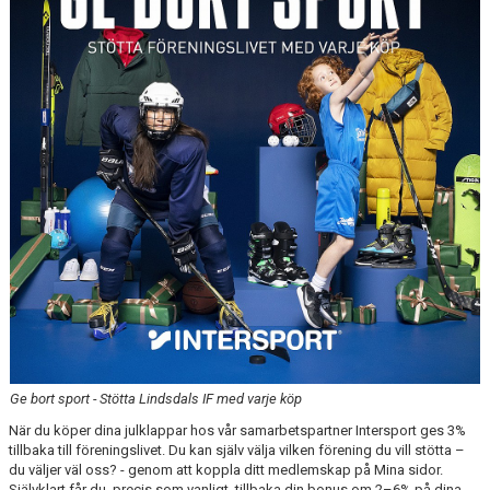
BOKA KLUBBLOKALEN
ICA & YOUR SOURCE
Ge bort sport - Stötta Lindsdals IF med varje köp
När du köper dina julklappar hos vår samarbetspartner Intersport ges 3%
tillbaka till föreningslivet. Du kan själv välja vilken förening du vill stötta –
du väljer väl oss? - genom att koppla ditt medlemskap på Mina sidor.
Självklart får du, precis som vanligt, tillbaka din bonus om 2–6% på dina