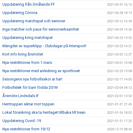
Uppdatering från Smålands FF
2021-05-31 16:15
Uppdatering Corona
2021-05-28 18:19
Uppdatering matchspel och seniorer
2021-05-12 16:34
Inga matcher och paus för seniorverksamhet
2021-04-29 14:26
Uppdatering kring matchspel
2021-04-23 19:55
Mängder av superklipp - Clubdagar på Intersport!
2021-03-23 14:21
Kort info kring årsmötet
2021-03-05 12:37
Nya restriktioner from 1 mars
2021-03-01 14:08
Nya restriktioner med anledning av sportlovet
2021-02-23 19:08
Säsongens nya fotbollsskor är här!
2021-02-17 14:05
Fotbollslek för barn födda 2016!
2021-02-04 09:12
Årsmöte Lindsdals IF
2021-02-01 13:50
Herrtruppen siktar mot toppen
2021-01-31 21:45
Lokal förankring ska ta herrlaget tillbaka till trean
2021-01-26 18:02
Uppdatering Covid -19
2021-01-21 17:25
Nya restriktioner from 19/12
2020-12-19 08:45