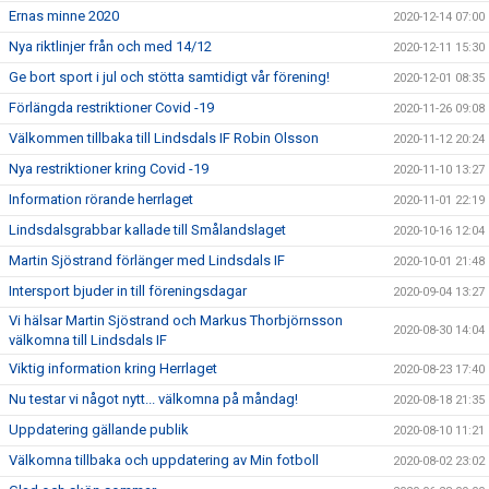
Ernas minne 2020
2020-12-14 07:00
Nya riktlinjer från och med 14/12
2020-12-11 15:30
Ge bort sport i jul och stötta samtidigt vår förening!
2020-12-01 08:35
Förlängda restriktioner Covid -19
2020-11-26 09:08
Välkommen tillbaka till Lindsdals IF Robin Olsson
2020-11-12 20:24
Nya restriktioner kring Covid -19
2020-11-10 13:27
Information rörande herrlaget
2020-11-01 22:19
Lindsdalsgrabbar kallade till Smålandslaget
2020-10-16 12:04
Martin Sjöstrand förlänger med Lindsdals IF
2020-10-01 21:48
Intersport bjuder in till föreningsdagar
2020-09-04 13:27
Vi hälsar Martin Sjöstrand och Markus Thorbjörnsson
2020-08-30 14:04
välkomna till Lindsdals IF
Viktig information kring Herrlaget
2020-08-23 17:40
Nu testar vi något nytt... välkomna på måndag!
2020-08-18 21:35
Uppdatering gällande publik
2020-08-10 11:21
Välkomna tillbaka och uppdatering av Min fotboll
2020-08-02 23:02