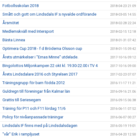
Fotbollsskolan 2018
2018-04-23 21:09
Smått och gott om Lindsdals IF:s nyvalde ordförande
2018-03-05 14:55
Årsmötet
2018-02-28 22:24
Medlemskväll med Intersport
2018-02-15 12:18
Bästa Linnea
2018-01-31 07:42
Optimera Cup 2018 - f d Bröderna Olsson cup
2018-01-15 09:42
Årets utmärkelser i "Ernas Minne" utdelade.
2017-10-16 09:12
Bingolottos Miljonkampen 22 okt kl. 19.30-22.00 i TV 4
2017-10-16 09:00
Årets Lindsdalare 2016 och Styrelsen 2017
2017-02-23 07:07
Träningsgrupp för barn födda 2012
2016-11-17 11:21
Guldregn till föreningar från Kalmar län
2016-09-16 21:06
Grattis till Seriesegern
2016-09-15 06:38
Träning för P11 och F11 lördag 11/6
2016-06-11 07:52
Policy för nivåanpassade träningar
2016-06-07 00:27
Lindsdals IF finns med på Lindsdalsdagen
2016-05-19 19:01
"vår" Erik i rampljuset
2016-04-20 12:50