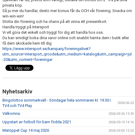
privata köp.
Så ju mer du handlar, desto mer bonus får du OCH vår förening. Snacka om
win-win-win!
Stötta din förening och ha chans på att vinna ett presentkort.
Handla tryggt på Intersport
Vi vill göra det enkelt och tryggt för dig att handla hos oss.
Du kan smidigt boka dina varor online och snabbt hämta dem i butik eller
få dem skickade hem till dig.
https://www.intersport.se/kampanj/foreningslivet?
utm_source=intersport_qrcode&utm_medium=katalog&utm_campaign=jul
-20&utm_content=foreningar
Nyhetsarkiv
Bingolottos sommarkväll - Söndagar hela sommaren kl. 19.30 i
2026-06-22
TV4 och TV4 Play
Välkomna
2026-03-26 13:35
Uppstart av fotboll för barn födda 2021
2026-03-10 14:16
Matöppet Cup 14 maj 2026
2026-03-05 15:52