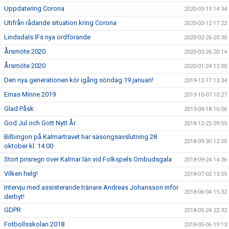
Uppdatering Corona
2020-03-13 14:34
Utifrån rådande situation kring Corona
2020-03-12 17:22
Lindsdals IFs nya ordförande
2020-02-26 20:30
Årsmöte 2020
2020-02-26 20:14
Årsmöte 2020
2020-01-24 12:00
Den nya generationen kör igång söndag 19 januari!
2019-12-17 13:34
Ernas Minne 2019
2019-10-07 10:27
Glad Påsk
2019-04-18 16:06
God Jul och Gott Nytt År
2018-12-25 09:55
Bilbingon på Kalmartravet har säsongsavslutning 28
2018-09-30 12:00
oktober kl. 14.00
Stort prisregn över Kalmar län vid Folkspels Ombudsgala
2018-09-24 14:36
Vilken helg!
2018-07-02 13:55
Intervju med assisterande tränare Andreas Johansson inför
2018-06-04 15:32
derbyt!
GDPR
2018-05-24 22:32
Fotbollsskolan 2018
2018-05-06 19:13