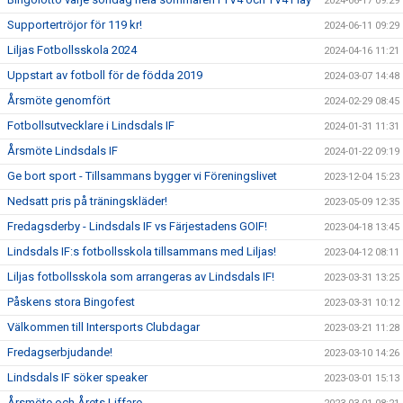
2024-06-17 09:29
Supportertröjor för 119 kr!
2024-06-11 09:29
Liljas Fotbollsskola 2024
2024-04-16 11:21
Uppstart av fotboll för de födda 2019
2024-03-07 14:48
Årsmöte genomfört
2024-02-29 08:45
Fotbollsutvecklare i Lindsdals IF
2024-01-31 11:31
Årsmöte Lindsdals IF
2024-01-22 09:19
Ge bort sport - Tillsammans bygger vi Föreningslivet
2023-12-04 15:23
Nedsatt pris på träningskläder!
2023-05-09 12:35
Fredagsderby - Lindsdals IF vs Färjestadens GOIF!
2023-04-18 13:45
Lindsdals IF:s fotbollsskola tillsammans med Liljas!
2023-04-12 08:11
Liljas fotbollsskola som arrangeras av Lindsdals IF!
2023-03-31 13:25
Påskens stora Bingofest
2023-03-31 10:12
Välkommen till Intersports Clubdagar
2023-03-21 11:28
Fredagserbjudande!
2023-03-10 14:26
Lindsdals IF söker speaker
2023-03-01 15:13
Årsmöte och Årets Liffare