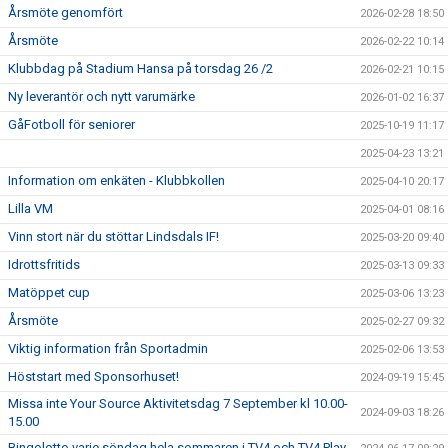
Årsmöte genomfört
2026-02-28 18:50
Årsmöte
2026-02-22 10:14
Klubbdag på Stadium Hansa på torsdag 26 /2
2026-02-21 10:15
Ny leverantör och nytt varumärke
2026-01-02 16:37
GåFotboll för seniorer
2025-10-19 11:17
2025-04-23 13:21
Information om enkäten - Klubbkollen
2025-04-10 20:17
Lilla VM
2025-04-01 08:16
Vinn stort när du stöttar Lindsdals IF!
2025-03-20 09:40
Idrottsfritids
2025-03-13 09:33
Matöppet cup
2025-03-06 13:23
Årsmöte
2025-02-27 09:32
Viktig information från Sportadmin
2025-02-06 13:53
Höststart med Sponsorhuset!
2024-09-19 15:45
Missa inte Your Source Aktivitetsdag 7 September kl 10.00-
2024-09-03 18:26
15.00
Bingolotto varje söndag hela sommaren i TV4 och TV4 Play