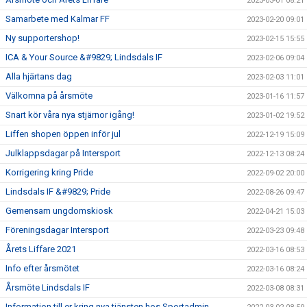
2023-03-01 08:21
Samarbete med Kalmar FF
2023-02-20 09:01
Ny supportershop!
2023-02-15 15:55
ICA & Your Source &#9829; Lindsdals IF
2023-02-06 09:04
Alla hjärtans dag
2023-02-03 11:01
Välkomna på årsmöte
2023-01-16 11:57
Snart kör våra nya stjärnor igång!
2023-01-02 19:52
Liffen shopen öppen inför jul
2022-12-19 15:09
Julklappsdagar på Intersport
2022-12-13 08:24
Korrigering kring Pride
2022-09-02 20:00
Lindsdals IF &#9829; Pride
2022-08-26 09:47
Gemensam ungdomskiosk
2022-04-21 15:03
Föreningsdagar Intersport
2022-03-23 09:48
Årets Liffare 2021
2022-03-16 08:53
Info efter årsmötet
2022-03-16 08:24
Årsmöte Lindsdals IF
2022-03-08 08:31
Information till er kring nya tjänsten hos Sportadmin