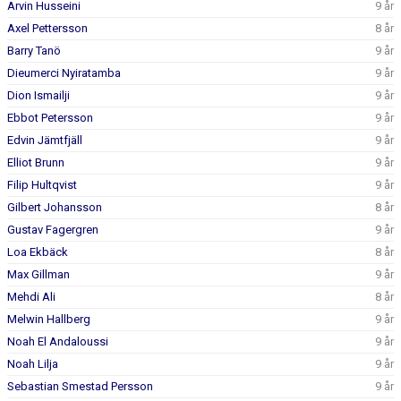
Arvin Husseini
9 år
Axel Pettersson
8 år
Barry Tanö
9 år
Dieumerci Nyiratamba
9 år
Dion Ismailji
9 år
Ebbot Petersson
9 år
Edvin Jämtfjäll
9 år
Elliot Brunn
9 år
Filip Hultqvist
9 år
Gilbert Johansson
8 år
Gustav Fagergren
9 år
Loa Ekbäck
8 år
Max Gillman
9 år
Mehdi Ali
8 år
Melwin Hallberg
9 år
Noah El Andaloussi
9 år
Noah Lilja
9 år
Sebastian Smestad Persson
9 år