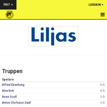
P017
LOGGA IN
HEM
NYHETER
KALENDER
MATCHER
TRUPPEN
Truppen
BILDGALLERI
Spelare
Alfred Ekenberg
8 år
DOKUMENT
Alve Bok
8 år
KONTAKT
Anas Soufi
9 år
Anton Olofsson Sääf
9 år