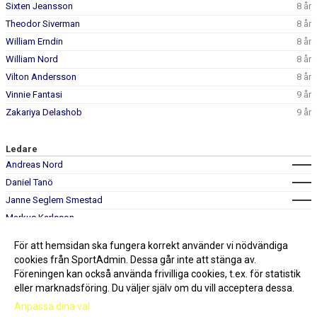
Sixten Jeansson
8 år
Theodor Siverman
8 år
William Erndin
8 år
William Nord
8 år
Vilton Andersson
8 år
Vinnie Fantasi
9 år
Zakariya Delashob
9 år
Ledare
Andreas Nord
Daniel Tanö
Janne Seglem Smestad
Markus Karlsson
Mikael Petersson
För att hemsidan ska fungera korrekt använder vi nödvändiga
Sakarias El Andaloussi
cookies från SportAdmin. Dessa går inte att stänga av.
Föreningen kan också använda frivilliga cookies, t.ex. för statistik
eller marknadsföring. Du väljer själv om du vill acceptera dessa.
Anpassa dina val