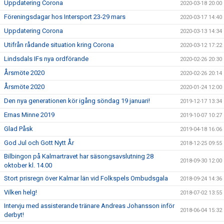
Uppdatering Corona
2020-03-18 20:00
Föreningsdagar hos Intersport 23-29 mars
2020-03-17 14:40
Uppdatering Corona
2020-03-13 14:34
Utifrån rådande situation kring Corona
2020-03-12 17:22
Lindsdals IFs nya ordförande
2020-02-26 20:30
Årsmöte 2020
2020-02-26 20:14
Årsmöte 2020
2020-01-24 12:00
Den nya generationen kör igång söndag 19 januari!
2019-12-17 13:34
Ernas Minne 2019
2019-10-07 10:27
Glad Påsk
2019-04-18 16:06
God Jul och Gott Nytt År
2018-12-25 09:55
Bilbingon på Kalmartravet har säsongsavslutning 28
2018-09-30 12:00
oktober kl. 14.00
Stort prisregn över Kalmar län vid Folkspels Ombudsgala
2018-09-24 14:36
Vilken helg!
2018-07-02 13:55
Intervju med assisterande tränare Andreas Johansson inför
2018-06-04 15:32
derbyt!