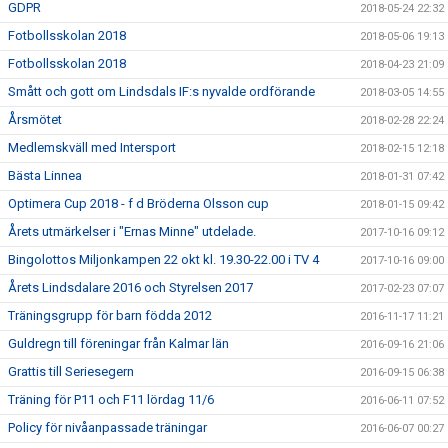
GDPR
2018-05-24 22:32
Fotbollsskolan 2018
2018-05-06 19:13
Fotbollsskolan 2018
2018-04-23 21:09
Smått och gott om Lindsdals IF:s nyvalde ordförande
2018-03-05 14:55
Årsmötet
2018-02-28 22:24
Medlemskväll med Intersport
2018-02-15 12:18
Bästa Linnea
2018-01-31 07:42
Optimera Cup 2018 - f d Bröderna Olsson cup
2018-01-15 09:42
Årets utmärkelser i "Ernas Minne" utdelade.
2017-10-16 09:12
Bingolottos Miljonkampen 22 okt kl. 19.30-22.00 i TV 4
2017-10-16 09:00
Årets Lindsdalare 2016 och Styrelsen 2017
2017-02-23 07:07
Träningsgrupp för barn födda 2012
2016-11-17 11:21
Guldregn till föreningar från Kalmar län
2016-09-16 21:06
Grattis till Seriesegern
2016-09-15 06:38
Träning för P11 och F11 lördag 11/6
2016-06-11 07:52
Policy för nivåanpassade träningar
2016-06-07 00:27