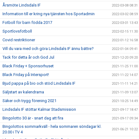
Årsmöte Lindsdals IF
2022-03-08 08:31
Information till er kring nya tjänsten hos Sportadmin
2022-03-02 08:59
Fotboll för barn födda 2017
2022-03-01 13:43
Sportlovsfotboll
2022-02-15 11:30
Covid restriktioner
2022-01-12 16:58
Vill du vara med och göra Lindsdals IF ännu bättre?
2022-01-04 09:41
Tack för detta år och God Jul
2021-12-20 09:20
Black Friday + Sponsorhuset
2021-11-25 11:00
Black Friday på Intersport!
2021-11-22 14:07
Bjud pappa på bio och stöd Lindsdals IF
2021-11-11 14:21
Säljstart av kalendrarna
2021-11-09 13:07
Säker och trygg förening 2021
2021-10-25 14:49
Lindsdals IF stöttar Kalmar Stadsmission
2021-09-17 18:47
Bingolotto 30 är - snart dag att fira
2021-09-17 09:34
Bingolottos sommarkväll - hela sommaren söndagar kl.
2021-06-21 10:22
20.00 i TV 4