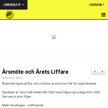
LINDSDALS IF
LOGGA IN
HEM
NYHETER
VÅRA LAG
OM FÖRENINGEN
KALENDER
Årsmöte och Årets Liffare
<
>
DOKUMENT & POLICY
2023-03-01 08:21
Årsmötet löpte på fint och vi tackar er som kom dit för visat intresse.
WEBSHOP LINDSDALS IF
Styrelsen är i stort sett intakt från 2022 med några nya inslag inför 2023.
Den ser ut som följer,
FOTBOLLSUTVECKLARE
Malin Gruvhagen - ordförande