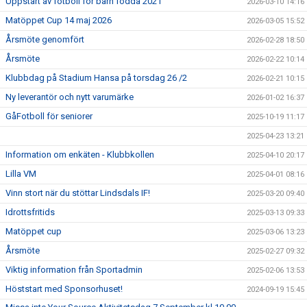
Uppstart av fotboll för barn födda 2021
2026-03-10 14:16
Matöppet Cup 14 maj 2026
2026-03-05 15:52
Årsmöte genomfört
2026-02-28 18:50
Årsmöte
2026-02-22 10:14
Klubbdag på Stadium Hansa på torsdag 26 /2
2026-02-21 10:15
Ny leverantör och nytt varumärke
2026-01-02 16:37
GåFotboll för seniorer
2025-10-19 11:17
2025-04-23 13:21
Information om enkäten - Klubbkollen
2025-04-10 20:17
Lilla VM
2025-04-01 08:16
Vinn stort när du stöttar Lindsdals IF!
2025-03-20 09:40
Idrottsfritids
2025-03-13 09:33
Matöppet cup
2025-03-06 13:23
Årsmöte
2025-02-27 09:32
Viktig information från Sportadmin
2025-02-06 13:53
Höststart med Sponsorhuset!
2024-09-19 15:45