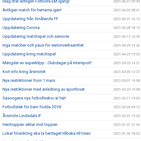
Idag drar äntligen Fotbolls-EM igång!
2021-06-07 09:49
Äntligen match för herrarna igen!
2021-06-02 08:41
Uppdatering från Smålands FF
2021-05-31 16:15
Uppdatering Corona
2021-05-28 18:19
Uppdatering matchspel och seniorer
2021-05-12 16:34
Inga matcher och paus för seniorverksamhet
2021-04-29 14:26
Uppdatering kring matchspel
2021-04-23 19:55
Mängder av superklipp - Clubdagar på Intersport!
2021-03-23 14:21
Kort info kring årsmötet
2021-03-05 12:37
Nya restriktioner from 1 mars
2021-03-01 14:08
Nya restriktioner med anledning av sportlovet
2021-02-23 19:08
Säsongens nya fotbollsskor är här!
2021-02-17 14:05
Fotbollslek för barn födda 2016!
2021-02-04 09:12
Årsmöte Lindsdals IF
2021-02-01 13:50
Herrtruppen siktar mot toppen
2021-01-31 21:45
Lokal förankring ska ta herrlaget tillbaka till trean
2021-01-26 18:02