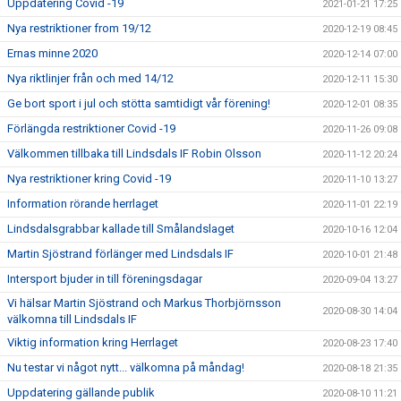
Uppdatering Covid -19
2021-01-21 17:25
Nya restriktioner from 19/12
2020-12-19 08:45
Ernas minne 2020
2020-12-14 07:00
Nya riktlinjer från och med 14/12
2020-12-11 15:30
Ge bort sport i jul och stötta samtidigt vår förening!
2020-12-01 08:35
Förlängda restriktioner Covid -19
2020-11-26 09:08
Välkommen tillbaka till Lindsdals IF Robin Olsson
2020-11-12 20:24
Nya restriktioner kring Covid -19
2020-11-10 13:27
Information rörande herrlaget
2020-11-01 22:19
Lindsdalsgrabbar kallade till Smålandslaget
2020-10-16 12:04
Martin Sjöstrand förlänger med Lindsdals IF
2020-10-01 21:48
Intersport bjuder in till föreningsdagar
2020-09-04 13:27
Vi hälsar Martin Sjöstrand och Markus Thorbjörnsson
2020-08-30 14:04
välkomna till Lindsdals IF
Viktig information kring Herrlaget
2020-08-23 17:40
Nu testar vi något nytt... välkomna på måndag!
2020-08-18 21:35
Uppdatering gällande publik
2020-08-10 11:21