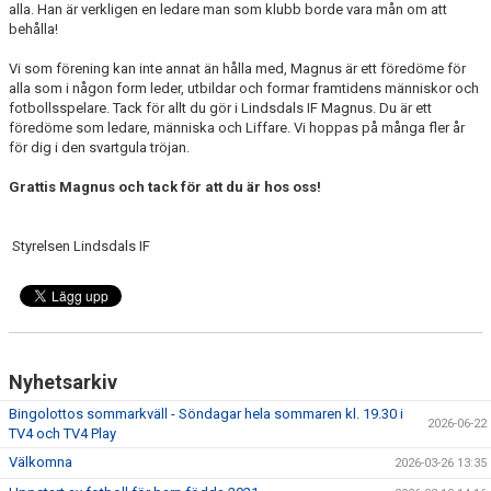
alla. Han är verkligen en ledare man som klubb borde vara mån om att
behålla!
Vi som förening kan inte annat än hålla med, Magnus är ett föredöme för
alla som i någon form leder, utbildar och formar framtidens människor och
fotbollsspelare. Tack för allt du gör i Lindsdals IF Magnus. Du är ett
föredöme som ledare, människa och Liffare. Vi hoppas på många fler år
för dig i den svartgula tröjan.
Grattis Magnus och tack för att du är hos oss!
Styrelsen Lindsdals IF
Nyhetsarkiv
Bingolottos sommarkväll - Söndagar hela sommaren kl. 19.30 i
2026-06-22
TV4 och TV4 Play
Välkomna
2026-03-26 13:35