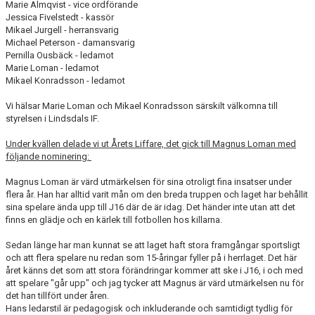
BOKA KLUBBLOKALEN
Marie Almqvist - vice ordförande
Jessica Fivelstedt - kassör
Mikael Jurgell - herransvarig
ICA & YOUR SOURCE
Michael Peterson - damansvarig
Pernilla Ousbäck - ledamot
Marie Loman - ledamot
Mikael Konradsson - ledamot
Vi hälsar Marie Loman och Mikael Konradsson särskilt välkomna till
styrelsen i Lindsdals IF.
Under kvällen delade vi ut Årets Liffare, det gick till Magnus Loman med
följande nominering:
Magnus Loman är värd utmärkelsen för sina otroligt fina insatser under
flera år. Han har alltid varit mån om den breda truppen och laget har behållit
sina spelare ända upp till J16 där de är idag. Det händer inte utan att det
finns en glädje och en kärlek till fotbollen hos killarna.
Sedan länge har man kunnat se att laget haft stora framgångar sportsligt
och att flera spelare nu redan som 15-åringar fyller på i herrlaget. Det här
året känns det som att stora förändringar kommer att ske i J16, i och med
att spelare "går upp" och jag tycker att Magnus är värd utmärkelsen nu för
det han tillfört under åren.
Hans ledarstil är pedagogisk och inkluderande och samtidigt tydlig för