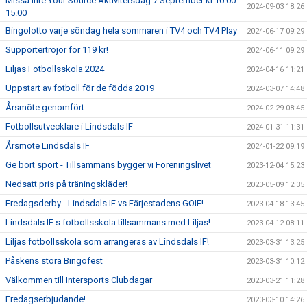
Missa inte Your Source Aktivitetsdag 7 September kl 10.00-
2024-09-03 18:26
15.00
Bingolotto varje söndag hela sommaren i TV4 och TV4 Play
2024-06-17 09:29
Supportertröjor för 119 kr!
2024-06-11 09:29
Liljas Fotbollsskola 2024
2024-04-16 11:21
Uppstart av fotboll för de födda 2019
2024-03-07 14:48
Årsmöte genomfört
2024-02-29 08:45
Fotbollsutvecklare i Lindsdals IF
2024-01-31 11:31
Årsmöte Lindsdals IF
2024-01-22 09:19
Ge bort sport - Tillsammans bygger vi Föreningslivet
2023-12-04 15:23
Nedsatt pris på träningskläder!
2023-05-09 12:35
Fredagsderby - Lindsdals IF vs Färjestadens GOIF!
2023-04-18 13:45
Lindsdals IF:s fotbollsskola tillsammans med Liljas!
2023-04-12 08:11
Liljas fotbollsskola som arrangeras av Lindsdals IF!
2023-03-31 13:25
Påskens stora Bingofest
2023-03-31 10:12
Välkommen till Intersports Clubdagar
2023-03-21 11:28
Fredagserbjudande!
2023-03-10 14:26