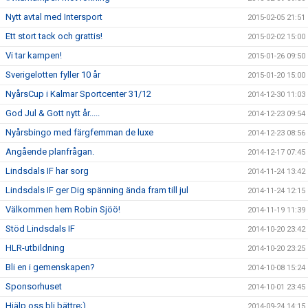
Nytt avtal med Intersport
2015-02-05 21:51
Ett stort tack och grattis!
2015-02-02 15:00
Vi tar kampen!
2015-01-26 09:50
Sverigelotten fyller 10 år
2015-01-20 15:00
NyårsCup i Kalmar Sportcenter 31/12
2014-12-30 11:03
God Jul & Gott nytt år.....
2014-12-23 09:54
Nyårsbingo med färgfemman de luxe
2014-12-23 08:56
Angående planfrågan.
2014-12-17 07:45
Lindsdals IF har sorg
2014-11-24 13:42
Lindsdals IF ger Dig spänning ända fram till jul
2014-11-24 12:15
Välkommen hem Robin Sjöö!
2014-11-19 11:39
Stöd Lindsdals IF
2014-10-20 23:42
HLR-utbildning
2014-10-20 23:25
Bli en i gemenskapen?
2014-10-08 15:24
Sponsorhuset
2014-10-01 23:45
Hjälp oss bli bättre;)
2014-09-24 14:15