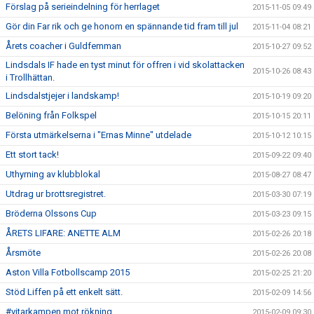
Förslag på serieindelning för herrlaget
2015-11-05 09:49
Gör din Far rik och ge honom en spännande tid fram till jul
2015-11-04 08:21
Årets coacher i Guldfemman
2015-10-27 09:52
Lindsdals IF hade en tyst minut för offren i vid skolattacken
2015-10-26 08:43
i Trollhättan.
Lindsdalstjejer i landskamp!
2015-10-19 09:20
Belöning från Folkspel
2015-10-15 20:11
Första utmärkelserna i "Ernas Minne" utdelade
2015-10-12 10:15
Ett stort tack!
2015-09-22 09:40
Uthyrning av klubblokal
2015-08-27 08:47
Utdrag ur brottsregistret.
2015-03-30 07:19
Bröderna Olssons Cup
2015-03-23 09:15
ÅRETS LIFARE: ANETTE ALM
2015-02-26 20:18
Årsmöte
2015-02-26 20:08
Aston Villa Fotbollscamp 2015
2015-02-25 21:20
Stöd Liffen på ett enkelt sätt.
2015-02-09 14:56
#vitarkampen mot rökning
2015-02-09 09:30