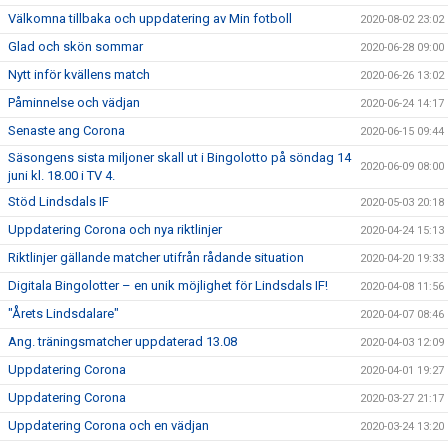
Välkomna tillbaka och uppdatering av Min fotboll
2020-08-02 23:02
Glad och skön sommar
2020-06-28 09:00
Nytt inför kvällens match
2020-06-26 13:02
Påminnelse och vädjan
2020-06-24 14:17
Senaste ang Corona
2020-06-15 09:44
Säsongens sista miljoner skall ut i Bingolotto på söndag 14
2020-06-09 08:00
juni kl. 18.00 i TV 4.
Stöd Lindsdals IF
2020-05-03 20:18
Uppdatering Corona och nya riktlinjer
2020-04-24 15:13
Riktlinjer gällande matcher utifrån rådande situation
2020-04-20 19:33
Digitala Bingolotter – en unik möjlighet för Lindsdals IF!
2020-04-08 11:56
"Årets Lindsdalare"
2020-04-07 08:46
Ang. träningsmatcher uppdaterad 13.08
2020-04-03 12:09
Uppdatering Corona
2020-04-01 19:27
Uppdatering Corona
2020-03-27 21:17
Uppdatering Corona och en vädjan
2020-03-24 13:20