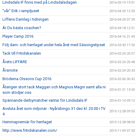
Lindsdals IF finns med på Lindsdalsdagen
2016-05-19 19:01
"vår" Erik i rampljuset
2016-04-20 12:50
Liffens Damlag i tidningen
2016-04-20 07:39
Är Du bästa coachen?
2016-04-18 12:51
Player Camp 2016
2016-04-16 21:49
Följ dam- och herrlaget under hela året med Säsongstipset
2016-03-30 17:50
Tack till Fritidskanalen
2016-02-24 20:57
Årets LIFFARE
2016-02-24 20:48
Årsmöte
2016-02-24 20:33
Bröderna Olssons Cup 2016
2016-02-06 00:45
Återigen stort tack Maggan och Magnus Magni samt alla ni
2016-01-21 13:50
som stödjer oss
Spännande derbymatcher väntar för Lindsdals IF
2016-01-14 09:13
Avsluta året som miljonär - Nyårsbingo 31 dec kl. 20.00 i TV
2015-12-28 09:55
4.
Hemmapremiär för herrlaget
2015-12-28 08:00
http://www.fritidskanalen.com/
2015-11-09 07:33