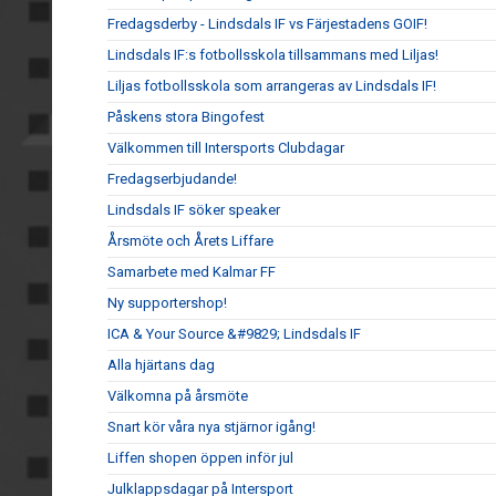
Fredagsderby - Lindsdals IF vs Färjestadens GOIF!
Lindsdals IF:s fotbollsskola tillsammans med Liljas!
Liljas fotbollsskola som arrangeras av Lindsdals IF!
Påskens stora Bingofest
Välkommen till Intersports Clubdagar
Fredagserbjudande!
Lindsdals IF söker speaker
Årsmöte och Årets Liffare
Samarbete med Kalmar FF
Ny supportershop!
ICA & Your Source &#9829; Lindsdals IF
Alla hjärtans dag
Välkomna på årsmöte
Snart kör våra nya stjärnor igång!
Liffen shopen öppen inför jul
Julklappsdagar på Intersport