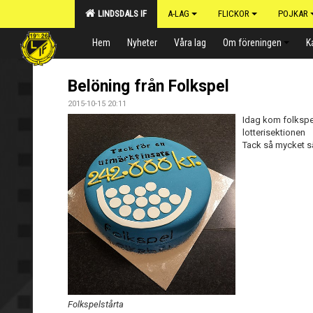
LINDSDALS IF
A-LAG
FLICKOR
POJKAR
Hem
Nyheter
Våra lag
Om föreningen
K
Belöning från Folkspel
2015-10-15 20:11
Idag kom folkspel
lotterisektionen
Tack så mycket s
Folkspelstårta