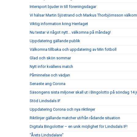
Intersport bjuder in till föreningsdagar
Vi hälsar Martin Sjöstrand och Markus Thorbjörnsson välkomna
Viktig information kring Herrlaget
Nu testar vi något nytt... välkomna på måndag!
Uppdatering gällande publik
Välkomna tillbaka och uppdatering av Min fotboll
Glad och skön sommar
Nytt inför kvällens match
Påminnelse och vädjan
Senaste ang Corona
Säsongens sista miljoner skall ut i Bingolotto på söndag 14 jun
Stöd Lindsdals IF
Uppdatering Corona och nya riktlinjer
Riktlinjer gällande matcher utifrån rådande situation
Digitala Bingolotter – en unik möjlighet för Lindsdals IF!
"Årets Lindsdalare"