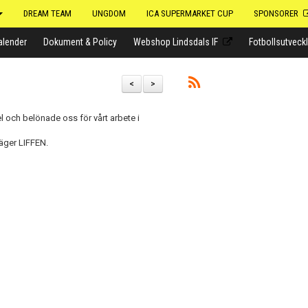
DREAM TEAM
UNGDOM
ICA SUPERMARKET CUP
SPONSORER
alender
Dokument & Policy
Webshop Lindsdals IF
Fotbollsutveck
<
>
 och belönade oss för vårt arbete i
äger LIFFEN.