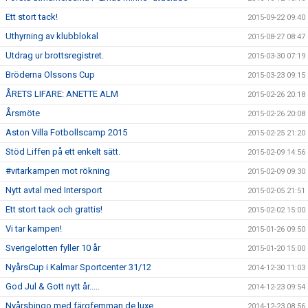
Ett stort tack!
2015-09-22 09:40
Uthyrning av klubblokal
2015-08-27 08:47
Utdrag ur brottsregistret.
2015-03-30 07:19
Bröderna Olssons Cup
2015-03-23 09:15
ÅRETS LIFARE: ANETTE ALM
2015-02-26 20:18
Årsmöte
2015-02-26 20:08
Aston Villa Fotbollscamp 2015
2015-02-25 21:20
Stöd Liffen på ett enkelt sätt.
2015-02-09 14:56
#vitarkampen mot rökning
2015-02-09 09:30
Nytt avtal med Intersport
2015-02-05 21:51
Ett stort tack och grattis!
2015-02-02 15:00
Vi tar kampen!
2015-01-26 09:50
Sverigelotten fyller 10 år
2015-01-20 15:00
NyårsCup i Kalmar Sportcenter 31/12
2014-12-30 11:03
God Jul & Gott nytt år.....
2014-12-23 09:54
Nyårsbingo med färgfemman de luxe
2014-12-23 08:56