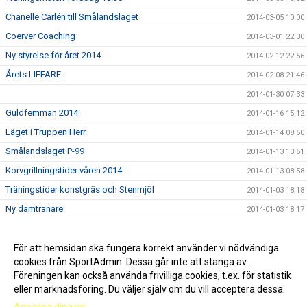
Chanelle Carlén till Smålandslaget
2014-03-05 10:00
Coerver Coaching
2014-03-01 22:30
Ny styrelse för året 2014
2014-02-12 22:56
Årets LIFFARE
2014-02-08 21:46
2014-01-30 07:33
Guldfemman 2014
2014-01-16 15:12
Läget i Truppen Herr.
2014-01-14 08:50
Smålandslaget P-99
2014-01-13 13:51
Korvgrillningstider våren 2014
2014-01-13 08:58
Träningstider konstgräs och Stenmjöl
2014-01-03 18:18
Ny damtränare
2014-01-03 18:17
F02 och F03 Seriesegrare
2013-11-12 15:40
Fantastiskt intresse för Bröderna Olsson Cup i år!
För att hemsidan ska fungera korrekt använder vi nödvändiga
2013-11-12 15:37
cookies från SportAdmin. Dessa går inte att stänga av.
Upphittat
2013-10-28 16:43
Föreningen kan också använda frivilliga cookies, t.ex. för statistik
eller marknadsföring. Du väljer själv om du vill acceptera dessa.