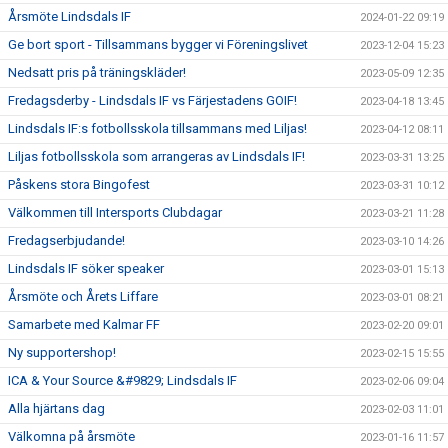
Årsmöte Lindsdals IF
2024-01-22 09:19
Ge bort sport - Tillsammans bygger vi Föreningslivet
2023-12-04 15:23
Nedsatt pris på träningskläder!
2023-05-09 12:35
Fredagsderby - Lindsdals IF vs Färjestadens GOIF!
2023-04-18 13:45
Lindsdals IF:s fotbollsskola tillsammans med Liljas!
2023-04-12 08:11
Liljas fotbollsskola som arrangeras av Lindsdals IF!
2023-03-31 13:25
Påskens stora Bingofest
2023-03-31 10:12
Välkommen till Intersports Clubdagar
2023-03-21 11:28
Fredagserbjudande!
2023-03-10 14:26
Lindsdals IF söker speaker
2023-03-01 15:13
Årsmöte och Årets Liffare
2023-03-01 08:21
Samarbete med Kalmar FF
2023-02-20 09:01
Ny supportershop!
2023-02-15 15:55
ICA & Your Source &#9829; Lindsdals IF
2023-02-06 09:04
Alla hjärtans dag
2023-02-03 11:01
Välkomna på årsmöte
2023-01-16 11:57