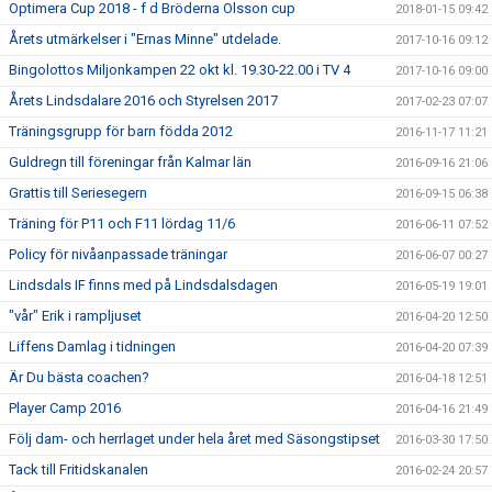
Optimera Cup 2018 - f d Bröderna Olsson cup
2018-01-15 09:42
Årets utmärkelser i "Ernas Minne" utdelade.
2017-10-16 09:12
Bingolottos Miljonkampen 22 okt kl. 19.30-22.00 i TV 4
2017-10-16 09:00
Årets Lindsdalare 2016 och Styrelsen 2017
2017-02-23 07:07
Träningsgrupp för barn födda 2012
2016-11-17 11:21
Guldregn till föreningar från Kalmar län
2016-09-16 21:06
Grattis till Seriesegern
2016-09-15 06:38
Träning för P11 och F11 lördag 11/6
2016-06-11 07:52
Policy för nivåanpassade träningar
2016-06-07 00:27
Lindsdals IF finns med på Lindsdalsdagen
2016-05-19 19:01
"vår" Erik i rampljuset
2016-04-20 12:50
Liffens Damlag i tidningen
2016-04-20 07:39
Är Du bästa coachen?
2016-04-18 12:51
Player Camp 2016
2016-04-16 21:49
Följ dam- och herrlaget under hela året med Säsongstipset
2016-03-30 17:50
Tack till Fritidskanalen
2016-02-24 20:57