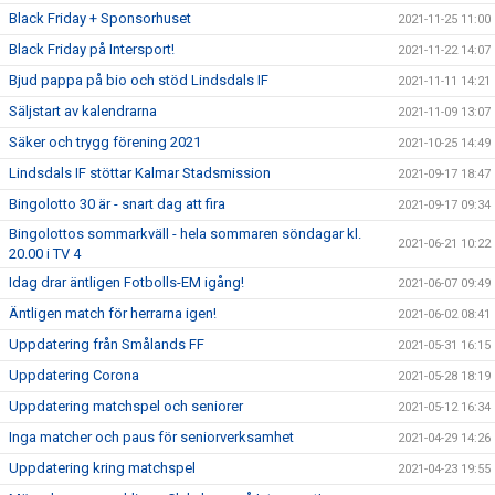
Black Friday + Sponsorhuset
2021-11-25 11:00
Black Friday på Intersport!
2021-11-22 14:07
Bjud pappa på bio och stöd Lindsdals IF
2021-11-11 14:21
Säljstart av kalendrarna
2021-11-09 13:07
Säker och trygg förening 2021
2021-10-25 14:49
Lindsdals IF stöttar Kalmar Stadsmission
2021-09-17 18:47
Bingolotto 30 är - snart dag att fira
2021-09-17 09:34
Bingolottos sommarkväll - hela sommaren söndagar kl.
2021-06-21 10:22
20.00 i TV 4
Idag drar äntligen Fotbolls-EM igång!
2021-06-07 09:49
Äntligen match för herrarna igen!
2021-06-02 08:41
Uppdatering från Smålands FF
2021-05-31 16:15
Uppdatering Corona
2021-05-28 18:19
Uppdatering matchspel och seniorer
2021-05-12 16:34
Inga matcher och paus för seniorverksamhet
2021-04-29 14:26
Uppdatering kring matchspel
2021-04-23 19:55