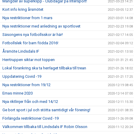
Mängder av superklipp - Clubdagar på Intersport!
2021-03-23 14:21
Kort info kring årsmötet
2021-03-05 12:37
Nya restriktioner from 1 mars
2021-03-01 14:08
Nya restriktioner med anledning av sportlovet
2021-02-23 19:08
Säsongens nya fotbollsskor är här!
2021-02-17 14:05
Fotbollslek för barn födda 2016!
2021-02-04 09:12
Årsmöte Lindsdals IF
2021-02-01 13:50
Herrtruppen siktar mot toppen
2021-01-31 21:45
Lokal förankring ska ta herrlaget tillbaka till trean
2021-01-26 18:02
Uppdatering Covid -19
2021-01-21 17:25
Nya restriktioner from 19/12
2020-12-19 08:45
Ernas minne 2020
2020-12-14 07:00
Nya riktlinjer från och med 14/12
2020-12-11 15:30
Ge bort sport i jul och stötta samtidigt vår förening!
2020-12-01 08:35
Förlängda restriktioner Covid -19
2020-11-26 09:08
Välkommen tillbaka till Lindsdals IF Robin Olsson
2020-11-12 20:24