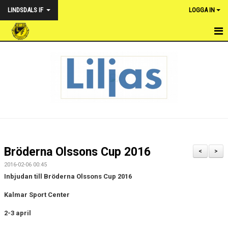
LINDSDALS IF
LOGGA IN
HEM
NYHETER
VÅRA LAG
OM FÖRENINGEN
KALENDER
Bröderna Olssons Cup 2016
<
>
DOKUMENT & POLICY
2016-02-06 00:45
Inbjudan till Bröderna Olssons Cup 2016
WEBSHOP LINDSDALS IF
Kalmar Sport Center
FOTBOLLSUTVECKLARE
2-3 april