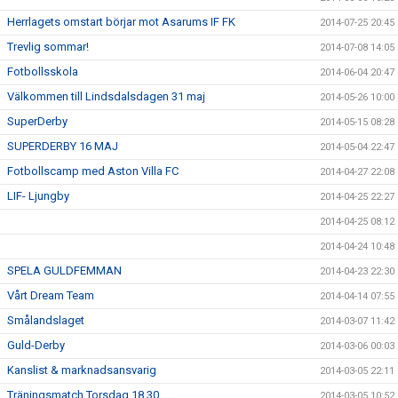
Herrlagets omstart börjar mot Asarums IF FK
2014-07-25 20:45
Trevlig sommar!
2014-07-08 14:05
Fotbollsskola
2014-06-04 20:47
Välkommen till Lindsdalsdagen 31 maj
2014-05-26 10:00
SuperDerby
2014-05-15 08:28
SUPERDERBY 16 MAJ
2014-05-04 22:47
Fotbollscamp med Aston Villa FC
2014-04-27 22:08
LIF- Ljungby
2014-04-25 22:27
2014-04-25 08:12
2014-04-24 10:48
SPELA GULDFEMMAN
2014-04-23 22:30
Vårt Dream Team
2014-04-14 07:55
Smålandslaget
2014-03-07 11:42
Guld-Derby
2014-03-06 00:03
Kanslist & marknadsansvarig
2014-03-05 22:11
Träningsmatch Torsdag 18.30
2014-03-05 10:52