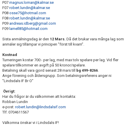
P07
magnus.loman@kalmar.se
F07
robert.lundin@kalmar.se
P08
osse75@hotmail.com
F08
robert.lundin@kalmar.se
P09
andreas.idberg@gmail.com
F09
lamell85@hotmail.com
Sista anmälningsdag är den
12 Mars.
Då det brukar vara många lag som
anmäler sig tillämpar vi principen ”först till kvarn”.
Kostnad
Turneringen kostar 700:- per lag, med max tolv spelare per lag. Vid fler
spelare tillkommer en avgift på 50 kronor/spelare.
Betalning skall vara gjord senast 28 mars till
bg 499-8266
.
Ange förening och åldersgrupp. Som betalningsreferens anger ni
"Lindsdals IF Br O"
Övrigt:
Har du frågor är du välkommen att kontakta:
Robban Lundin
e-post:
robert.lundin@lindsdalsif.com
Tlf. 0704611567
Välkomna önskar vi i Lindsdals IF!