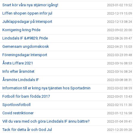
Snart kör våra nya stjärnor igång!
2023-01-02 19:52
Liffen shopen öppen inför jul
2022-12-19 15:09
Julklappsdagar på Intersport
2022-12-13 08:24
Korrigering kring Pride
2022-09-02 20:00
Lindsdals IF &#9829; Pride
2022-08-26 09:47
Gemensam ungdomskiosk
2022-04-21 15:03
Föreningsdagar Intersport
2022-03-23 09:48
Årets Liffare 2021
2022-03-16 08:53
Info efter årsmötet
2022-03-16 08:24
Årsmöte Lindsdals IF
2022-03-08 08:31
Information till er kring nya tjänsten hos Sportadmin
2022-03-02 08:59
Fotboll för barn födda 2017
2022-03-01 13:43
Sportlovsfotboll
2022-02-15 11:30
Covid restriktioner
2022-01-12 16:58
Vill du vara med och göra Lindsdals IF ännu bättre?
2022-01-04 09:41
Tack för detta år och God Jul
2021-12-20 09:20