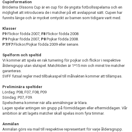
BOKA KLUBBLOKALEN
Cupinformation
Bröderna Olssons Cup är en cup för de yngsta fotbollsspelarna och en
möjlighet att introducera de i matcher på ett avslappnat sätt. Cupen har
ICA & YOUR SOURCE
funnits länge och är mycket omtyckt av barnen som tidigare varit med.
Klasser
F9
Flickor födda 2007,
F8
Flickor födda 2008.
P9
Pojkar födda 2007,
P8
Pojkar födda 2008.
P7/F7
Flickor/Pojkar födda 2009 eller senare.
Spelform och speltid
Vi kommer att spela en rak turnering för pojkar och flickor i respektive
åldersgrupp utan slutspel. Matchtiden är 1*15 min och minst tre matcher
garanteras.
SVFF futsal regler med tillbakaspel till målvakten kommer att tillämpas.
Preliminära speltider
Lördag: P08, F07, F08, P09
Söndag: P07, F09.
Spelschema kommer när alla anmälningar är klara.
Lagen spelar antingen sin grupp på förmiddagen eller eftermiddagen. Vår
ambition är att lagets matcher skall spelas inom fyra timmar.
Anmälan
Anmälan görs via mail till respektive representant för varje åldersgrupp.