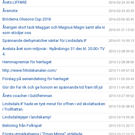
Årets LIFFARE
2016-02-24 20:48
Årsmöte
2016-02-24 20:33
Bröderna Olssons Cup 2016
2016-02-06 00:45
Återigen stort tack Maggan och Magnus Magni samt alla ni
2016-01-21 13:50
som stödjer oss
Spännande derbymatcher väntar för Lindsdals IF
2016-01-14 09:13
Avsluta året som miljonär - Nyårsbingo 31 dec kl. 20.00 i TV
2015-12-28 09:55
4.
Hemmapremiär för herrlaget
2015-12-28 08:00
http://www.fritidskanalen.com/
2015-11-09 07:33
Förslag på serieindelning för herrlaget
2015-11-05 09:49
Gör din Far rik och ge honom en spännande tid fram till jul
2015-11-04 08:21
Årets coacher i Guldfemman
2015-10-27 09:52
Lindsdals IF hade en tyst minut för offren i vid skolattacken
2015-10-26 08:43
i Trollhättan.
Lindsdalstjejer i landskamp!
2015-10-19 09:20
Belöning från Folkspel
2015-10-15 20:11
Första utmärkelserna i "Ernas Minne" utdelade
2015-10-12 10:15