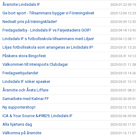
Årsmöte Lindsdals IF
2024-01-22 09:19
Ge bort sport - Tillsammans bygger vi Föreningslivet
2023-12-04 15:23
Nedsatt pris på träningskläder!
2023-05-09 12:35
Fredagsderby - Lindsdals IF vs Färjestadens GOIF!
2023-04-18 13:45
Lindsdals IF:s fotbollsskola tillsammans med Liljas!
2023-04-12 08:11
Liljas fotbollsskola som arrangeras av Lindsdals IF!
2023-03-31 13:25
Påskens stora Bingofest
2023-03-31 10:12
Välkommen till Intersports Clubdagar
2023-03-21 11:28
Fredagserbjudande!
2023-03-10 14:26
Lindsdals IF söker speaker
2023-03-01 15:13
Årsmöte och Årets Liffare
2023-03-01 08:21
Samarbete med Kalmar FF
2023-02-20 09:01
Ny supportershop!
2023-02-15 15:55
ICA & Your Source &#9829; Lindsdals IF
2023-02-06 09:04
Alla hjärtans dag
2023-02-03 11:01
Välkomna på årsmöte
2023-01-16 11:57