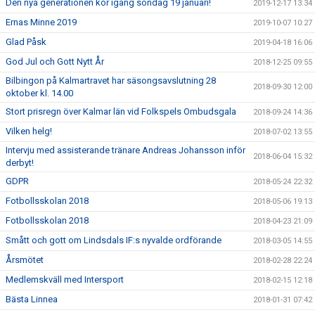
Den nya generationen kör igång söndag 19 januari!
2019-12-17 13:34
Ernas Minne 2019
2019-10-07 10:27
Glad Påsk
2019-04-18 16:06
God Jul och Gott Nytt År
2018-12-25 09:55
Bilbingon på Kalmartravet har säsongsavslutning 28
2018-09-30 12:00
oktober kl. 14.00
Stort prisregn över Kalmar län vid Folkspels Ombudsgala
2018-09-24 14:36
Vilken helg!
2018-07-02 13:55
Intervju med assisterande tränare Andreas Johansson inför
2018-06-04 15:32
derbyt!
GDPR
2018-05-24 22:32
Fotbollsskolan 2018
2018-05-06 19:13
Fotbollsskolan 2018
2018-04-23 21:09
Smått och gott om Lindsdals IF:s nyvalde ordförande
2018-03-05 14:55
Årsmötet
2018-02-28 22:24
Medlemskväll med Intersport
2018-02-15 12:18
Bästa Linnea
2018-01-31 07:42