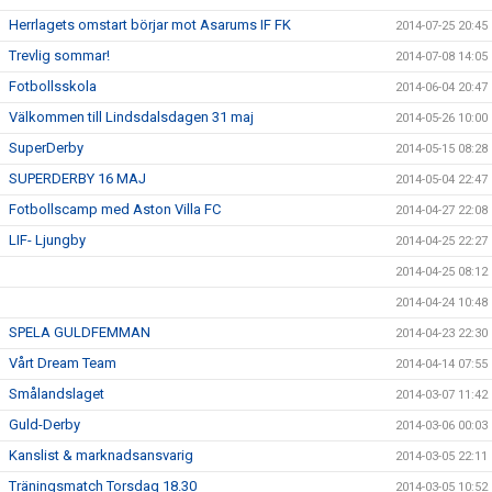
Herrlagets omstart börjar mot Asarums IF FK
2014-07-25 20:45
Trevlig sommar!
2014-07-08 14:05
Fotbollsskola
2014-06-04 20:47
Välkommen till Lindsdalsdagen 31 maj
2014-05-26 10:00
SuperDerby
2014-05-15 08:28
SUPERDERBY 16 MAJ
2014-05-04 22:47
Fotbollscamp med Aston Villa FC
2014-04-27 22:08
LIF- Ljungby
2014-04-25 22:27
2014-04-25 08:12
2014-04-24 10:48
SPELA GULDFEMMAN
2014-04-23 22:30
Vårt Dream Team
2014-04-14 07:55
Smålandslaget
2014-03-07 11:42
Guld-Derby
2014-03-06 00:03
Kanslist & marknadsansvarig
2014-03-05 22:11
Träningsmatch Torsdag 18.30
2014-03-05 10:52