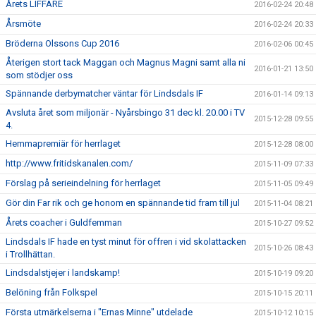
Årets LIFFARE
2016-02-24 20:48
Årsmöte
2016-02-24 20:33
Bröderna Olssons Cup 2016
2016-02-06 00:45
Återigen stort tack Maggan och Magnus Magni samt alla ni
2016-01-21 13:50
som stödjer oss
Spännande derbymatcher väntar för Lindsdals IF
2016-01-14 09:13
Avsluta året som miljonär - Nyårsbingo 31 dec kl. 20.00 i TV
2015-12-28 09:55
4.
Hemmapremiär för herrlaget
2015-12-28 08:00
http://www.fritidskanalen.com/
2015-11-09 07:33
Förslag på serieindelning för herrlaget
2015-11-05 09:49
Gör din Far rik och ge honom en spännande tid fram till jul
2015-11-04 08:21
Årets coacher i Guldfemman
2015-10-27 09:52
Lindsdals IF hade en tyst minut för offren i vid skolattacken
2015-10-26 08:43
i Trollhättan.
Lindsdalstjejer i landskamp!
2015-10-19 09:20
Belöning från Folkspel
2015-10-15 20:11
Första utmärkelserna i "Ernas Minne" utdelade
2015-10-12 10:15