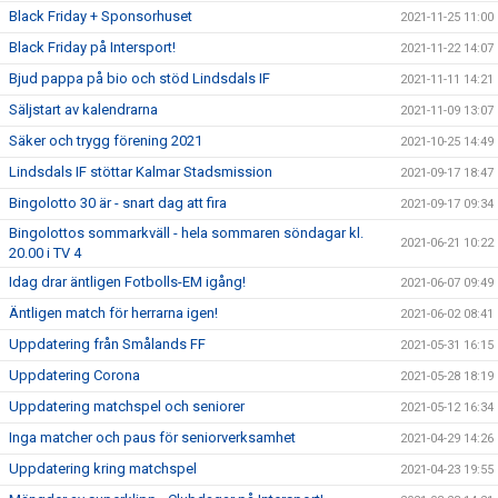
Black Friday + Sponsorhuset
2021-11-25 11:00
Black Friday på Intersport!
2021-11-22 14:07
Bjud pappa på bio och stöd Lindsdals IF
2021-11-11 14:21
Säljstart av kalendrarna
2021-11-09 13:07
Säker och trygg förening 2021
2021-10-25 14:49
Lindsdals IF stöttar Kalmar Stadsmission
2021-09-17 18:47
Bingolotto 30 är - snart dag att fira
2021-09-17 09:34
Bingolottos sommarkväll - hela sommaren söndagar kl.
2021-06-21 10:22
20.00 i TV 4
Idag drar äntligen Fotbolls-EM igång!
2021-06-07 09:49
Äntligen match för herrarna igen!
2021-06-02 08:41
Uppdatering från Smålands FF
2021-05-31 16:15
Uppdatering Corona
2021-05-28 18:19
Uppdatering matchspel och seniorer
2021-05-12 16:34
Inga matcher och paus för seniorverksamhet
2021-04-29 14:26
Uppdatering kring matchspel
2021-04-23 19:55