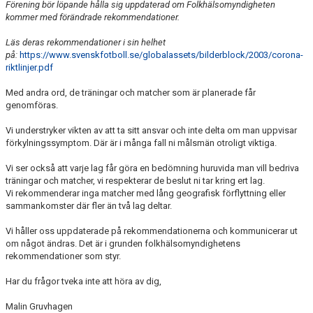
BOKA KLUBBLOKALEN
Förening bör löpande hålla sig uppdaterad om Folkhälsomyndigheten
kommer med förändrade rekommendationer.
ICA & YOUR SOURCE
Läs deras rekommendationer i sin helhet
på:
https://www.svenskfotboll.se/globalassets/bilderblock/2003/corona-
riktlinjer.pdf
Med andra ord, de träningar och matcher som är planerade får
genomföras.
Vi understryker vikten av att ta sitt ansvar och inte delta om man uppvisar
förkylningssymptom. Där är i många fall ni målsmän otroligt viktiga.
Vi ser också att varje lag får göra en bedömning huruvida man vill bedriva
träningar och matcher, vi respekterar de beslut ni tar kring ert lag.
Vi rekommenderar inga matcher med lång geografisk förflyttning eller
sammankomster där fler än två lag deltar.
Vi håller oss uppdaterade på rekommendationerna och kommunicerar ut
om något ändras. Det är i grunden folkhälsomyndighetens
rekommendationer som styr.
Har du frågor tveka inte att höra av dig,
Malin Gruvhagen