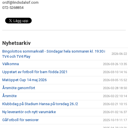
ordf@lindsdalsif.com
072-5268854
Nyhetsarkiv
Bingolottos sommarkväll - Söndagar hela sommaren kl. 19.30 i
2026-06-22
TV4 och TV4 Play
Välkomna
2026-03-26 13:35
Uppstart av fotboll för barn födda 2021
2026-03-10 14:16
Matöppet Cup 14 maj 2026
2026-03-05 15:52
Årsmöte genomfört
2026-02-28 18:50
Årsmöte
2026-02-22 10:14
Klubbdag på Stadium Hansa på torsdag 26 /2
2026-02-21 10:15
Ny leverantör och nytt varumärke
2026-01-02 16:37
GåFotboll för seniorer
2025-10-19 11:17