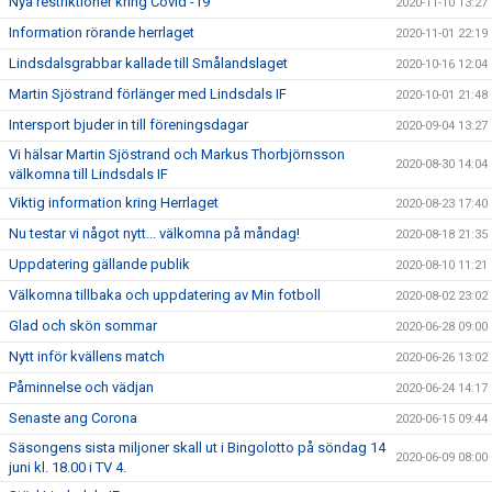
Nya restriktioner kring Covid -19
2020-11-10 13:27
Information rörande herrlaget
2020-11-01 22:19
Lindsdalsgrabbar kallade till Smålandslaget
2020-10-16 12:04
Martin Sjöstrand förlänger med Lindsdals IF
2020-10-01 21:48
Intersport bjuder in till föreningsdagar
2020-09-04 13:27
Vi hälsar Martin Sjöstrand och Markus Thorbjörnsson
2020-08-30 14:04
välkomna till Lindsdals IF
Viktig information kring Herrlaget
2020-08-23 17:40
Nu testar vi något nytt... välkomna på måndag!
2020-08-18 21:35
Uppdatering gällande publik
2020-08-10 11:21
Välkomna tillbaka och uppdatering av Min fotboll
2020-08-02 23:02
Glad och skön sommar
2020-06-28 09:00
Nytt inför kvällens match
2020-06-26 13:02
Påminnelse och vädjan
2020-06-24 14:17
Senaste ang Corona
2020-06-15 09:44
Säsongens sista miljoner skall ut i Bingolotto på söndag 14
2020-06-09 08:00
juni kl. 18.00 i TV 4.