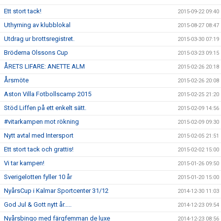
Ett stort tack!
2015-09-22 09:40
Uthyrning av klubblokal
2015-08-27 08:47
Utdrag ur brottsregistret.
2015-03-30 07:19
Bröderna Olssons Cup
2015-03-23 09:15
ÅRETS LIFARE: ANETTE ALM
2015-02-26 20:18
Årsmöte
2015-02-26 20:08
Aston Villa Fotbollscamp 2015
2015-02-25 21:20
Stöd Liffen på ett enkelt sätt.
2015-02-09 14:56
#vitarkampen mot rökning
2015-02-09 09:30
Nytt avtal med Intersport
2015-02-05 21:51
Ett stort tack och grattis!
2015-02-02 15:00
Vi tar kampen!
2015-01-26 09:50
Sverigelotten fyller 10 år
2015-01-20 15:00
NyårsCup i Kalmar Sportcenter 31/12
2014-12-30 11:03
God Jul & Gott nytt år.....
2014-12-23 09:54
Nyårsbingo med färgfemman de luxe
2014-12-23 08:56