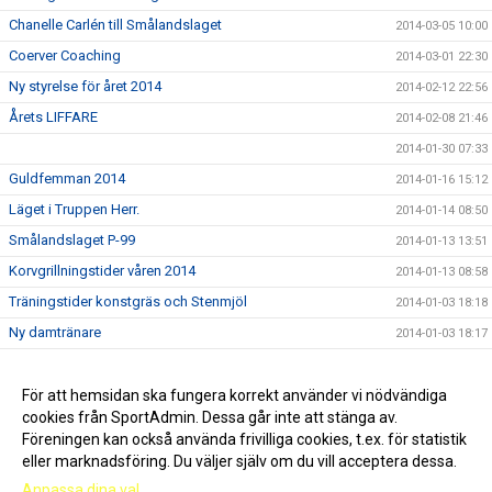
Chanelle Carlén till Smålandslaget
2014-03-05 10:00
Coerver Coaching
2014-03-01 22:30
Ny styrelse för året 2014
2014-02-12 22:56
Årets LIFFARE
2014-02-08 21:46
2014-01-30 07:33
Guldfemman 2014
2014-01-16 15:12
Läget i Truppen Herr.
2014-01-14 08:50
Smålandslaget P-99
2014-01-13 13:51
Korvgrillningstider våren 2014
2014-01-13 08:58
Träningstider konstgräs och Stenmjöl
2014-01-03 18:18
Ny damtränare
2014-01-03 18:17
F02 och F03 Seriesegrare
2013-11-12 15:40
Fantastiskt intresse för Bröderna Olsson Cup i år!
För att hemsidan ska fungera korrekt använder vi nödvändiga
2013-11-12 15:37
cookies från SportAdmin. Dessa går inte att stänga av.
Upphittat
2013-10-28 16:43
Föreningen kan också använda frivilliga cookies, t.ex. för statistik
eller marknadsföring. Du väljer själv om du vill acceptera dessa.
Anpassa dina val