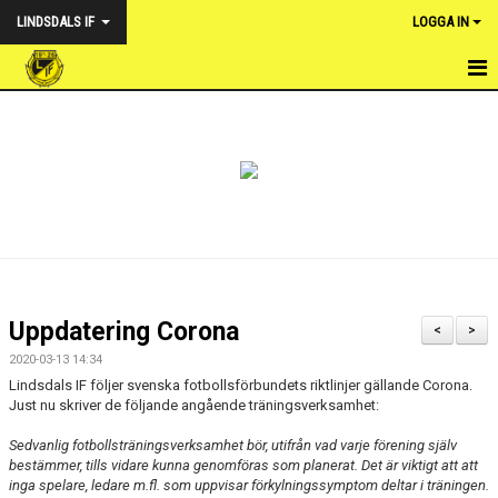
LINDSDALS IF
LOGGA IN
HEM
NYHETER
VÅRA LAG
OM FÖRENINGEN
KALENDER
Uppdatering Corona
<
>
DOKUMENT & POLICY
2020-03-13 14:34
Lindsdals IF följer svenska fotbollsförbundets riktlinjer gällande Corona.
WEBSHOP LINDSDALS IF
Just nu skriver de följande angående träningsverksamhet:
Sedvanlig fotbollsträningsverksamhet bör, utifrån vad varje förening själv
FOTBOLLSUTVECKLARE
bestämmer, tills vidare kunna genomföras som planerat. Det är viktigt att att
inga spelare, ledare m.fl. som uppvisar förkylningssymptom deltar i träningen.