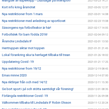
Mängder av superklipp - Clubdagar på Intersport!
2021-03-23 14:21
Kort info kring årsmötet
2021-03-05 12:37
Nya restriktioner from 1 mars
2021-03-01 14:08
Nya restriktioner med anledning av sportlovet
2021-02-23 19:08
Säsongens nya fotbollsskor är här!
2021-02-17 14:05
Fotbollslek för barn födda 2016!
2021-02-04 09:12
Årsmöte Lindsdals IF
2021-02-01 13:50
Herrtruppen siktar mot toppen
2021-01-31 21:45
Lokal förankring ska ta herrlaget tillbaka till trean
2021-01-26 18:02
Uppdatering Covid -19
2021-01-21 17:25
Nya restriktioner from 19/12
2020-12-19 08:45
Ernas minne 2020
2020-12-14 07:00
Nya riktlinjer från och med 14/12
2020-12-11 15:30
Ge bort sport i jul och stötta samtidigt vår förening!
2020-12-01 08:35
Förlängda restriktioner Covid -19
2020-11-26 09:08
Välkommen tillbaka till Lindsdals IF Robin Olsson
2020-11-12 20:24