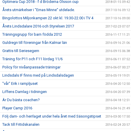
Optimera Cup 2018 - f d Bröderna Olsson cup
2018-01-15 09:42
Årets utmärkelser i "Ernas Minne" utdelade.
2017-10-16 09:12
Bingolottos Miljonkampen 22 okt kl. 19.30-22.00 i TV 4
2017-10-16 09:00
Årets Lindsdalare 2016 och Styrelsen 2017
2017-02-23 07:07
Träningsgrupp för barn födda 2012
2016-11-17 11:21
Guldregn till föreningar från Kalmar län
2016-09-16 21:06
Grattis till Seriesegern
2016-09-15 06:38
Träning för P11 och F11 lördag 11/6
2016-06-11 07:52
Policy för nivåanpassade träningar
2016-06-07 00:27
Lindsdals IF finns med på Lindsdalsdagen
2016-05-19 19:01
"vår" Erik i rampljuset
2016-04-20 12:50
Liffens Damlag i tidningen
2016-04-20 07:39
Är Du bästa coachen?
2016-04-18 12:51
Player Camp 2016
2016-04-16 21:49
Följ dam- och herrlaget under hela året med Säsongstipset
2016-03-30 17:50
Tack till Fritidskanalen
2016-02-24 20:57