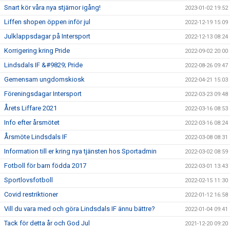
Snart kör våra nya stjärnor igång!
2023-01-02 19:52
Liffen shopen öppen inför jul
2022-12-19 15:09
Julklappsdagar på Intersport
2022-12-13 08:24
Korrigering kring Pride
2022-09-02 20:00
Lindsdals IF &#9829; Pride
2022-08-26 09:47
Gemensam ungdomskiosk
2022-04-21 15:03
Föreningsdagar Intersport
2022-03-23 09:48
Årets Liffare 2021
2022-03-16 08:53
Info efter årsmötet
2022-03-16 08:24
Årsmöte Lindsdals IF
2022-03-08 08:31
Information till er kring nya tjänsten hos Sportadmin
2022-03-02 08:59
Fotboll för barn födda 2017
2022-03-01 13:43
Sportlovsfotboll
2022-02-15 11:30
Covid restriktioner
2022-01-12 16:58
Vill du vara med och göra Lindsdals IF ännu bättre?
2022-01-04 09:41
Tack för detta år och God Jul
2021-12-20 09:20