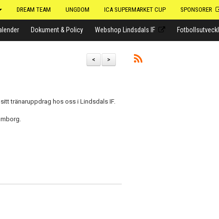
DREAM TEAM
UNGDOM
ICA SUPERMARKET CUP
SPONSORER
alender
Dokument & Policy
Webshop Lindsdals IF
Fotbollsutveck
<
>
 sitt tränaruppdrag hos oss i Lindsdals IF.
almborg.