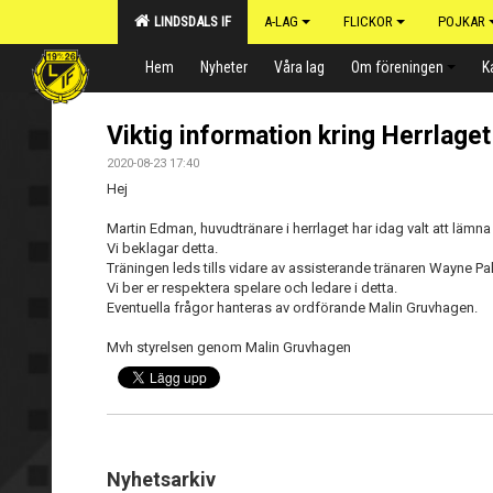
LINDSDALS IF
A-LAG
FLICKOR
POJKAR
Hem
Nyheter
Våra lag
Om föreningen
K
Viktig information kring Herrlaget
2020-08-23 17:40
Hej
Martin Edman, huvudtränare i herrlaget har idag valt att lämna
Vi beklagar detta.
Träningen leds tills vidare av assisterande tränaren Wayne P
Vi ber er respektera spelare och ledare i detta.
Eventuella frågor hanteras av ordförande Malin Gruvhagen.
Mvh styrelsen genom Malin Gruvhagen
Nyhetsarkiv