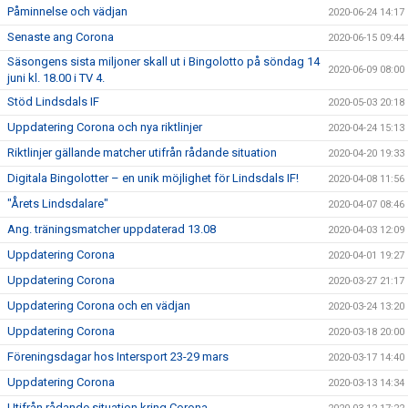
Påminnelse och vädjan
2020-06-24 14:17
Senaste ang Corona
2020-06-15 09:44
Säsongens sista miljoner skall ut i Bingolotto på söndag 14
2020-06-09 08:00
juni kl. 18.00 i TV 4.
Stöd Lindsdals IF
2020-05-03 20:18
Uppdatering Corona och nya riktlinjer
2020-04-24 15:13
Riktlinjer gällande matcher utifrån rådande situation
2020-04-20 19:33
Digitala Bingolotter – en unik möjlighet för Lindsdals IF!
2020-04-08 11:56
"Årets Lindsdalare"
2020-04-07 08:46
Ang. träningsmatcher uppdaterad 13.08
2020-04-03 12:09
Uppdatering Corona
2020-04-01 19:27
Uppdatering Corona
2020-03-27 21:17
Uppdatering Corona och en vädjan
2020-03-24 13:20
Uppdatering Corona
2020-03-18 20:00
Föreningsdagar hos Intersport 23-29 mars
2020-03-17 14:40
Uppdatering Corona
2020-03-13 14:34
Utifrån rådande situation kring Corona