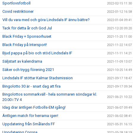
Sportlovsfotboll
2022-02-15 11:30
Covid restriktioner
2022-01-12 16:58
Vill du vara med och göra Lindsdals IF ännu bättre?
2022-01-04 09:41
Tack för detta år och God Jul
2021-12-20 09:20
Black Friday + Sponsorhuset
2021-11-25 11:00
Black Friday på Intersport!
2021-11-22 14:07
Bjud pappa på bio och stöd Lindsdals IF
2021-11-11 14:21
Säljstart av kalendrarna
2021-11-09 13:07
Säker och trygg förening 2021
2021-10-25 14:49
Lindsdals IF stöttar Kalmar Stadsmission
2021-09-17 18:47
Bingolotto 30 är - snart dag att fira
2021-09-17 09:34
Bingolottos sommarkväll - hela sommaren söndagar kl.
2021-06-21 10:22
20.00 i TV 4
Idag drar äntligen Fotbolls-EM igång!
2021-06-07 09:49
Äntligen match för herrarna igen!
2021-06-02 08:41
Uppdatering från Smålands FF
2021-05-31 16:15
Uppdatering Corona
2021-05-28 18:19