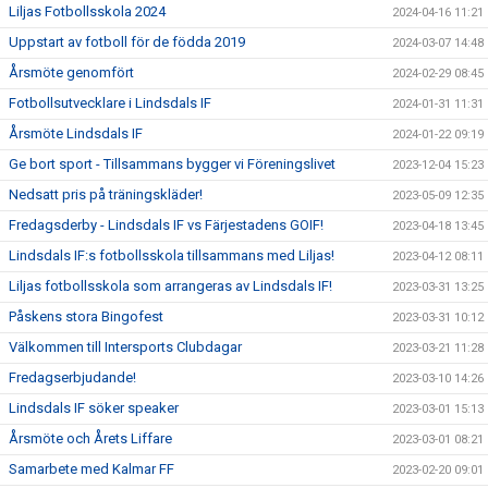
Liljas Fotbollsskola 2024
2024-04-16 11:21
Uppstart av fotboll för de födda 2019
2024-03-07 14:48
Årsmöte genomfört
2024-02-29 08:45
Fotbollsutvecklare i Lindsdals IF
2024-01-31 11:31
Årsmöte Lindsdals IF
2024-01-22 09:19
Ge bort sport - Tillsammans bygger vi Föreningslivet
2023-12-04 15:23
Nedsatt pris på träningskläder!
2023-05-09 12:35
Fredagsderby - Lindsdals IF vs Färjestadens GOIF!
2023-04-18 13:45
Lindsdals IF:s fotbollsskola tillsammans med Liljas!
2023-04-12 08:11
Liljas fotbollsskola som arrangeras av Lindsdals IF!
2023-03-31 13:25
Påskens stora Bingofest
2023-03-31 10:12
Välkommen till Intersports Clubdagar
2023-03-21 11:28
Fredagserbjudande!
2023-03-10 14:26
Lindsdals IF söker speaker
2023-03-01 15:13
Årsmöte och Årets Liffare
2023-03-01 08:21
Samarbete med Kalmar FF
2023-02-20 09:01