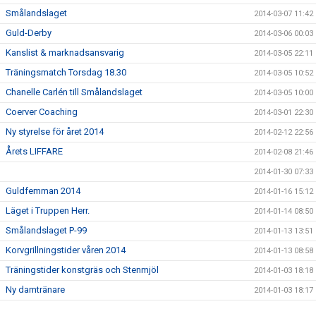
Smålandslaget
2014-03-07 11:42
Guld-Derby
2014-03-06 00:03
Kanslist & marknadsansvarig
2014-03-05 22:11
Träningsmatch Torsdag 18.30
2014-03-05 10:52
Chanelle Carlén till Smålandslaget
2014-03-05 10:00
Coerver Coaching
2014-03-01 22:30
Ny styrelse för året 2014
2014-02-12 22:56
Årets LIFFARE
2014-02-08 21:46
2014-01-30 07:33
Guldfemman 2014
2014-01-16 15:12
Läget i Truppen Herr.
2014-01-14 08:50
Smålandslaget P-99
2014-01-13 13:51
Korvgrillningstider våren 2014
2014-01-13 08:58
Träningstider konstgräs och Stenmjöl
2014-01-03 18:18
Ny damtränare
2014-01-03 18:17
F02 och F03 Seriesegrare
2013-11-12 15:40