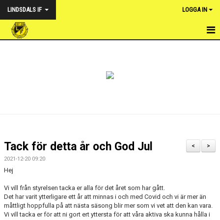
LINDSDALS IF
LOGGA IN
HEM
NYHETER
VÅRA LAG
OM FÖRENINGEN
KALENDER
Tack för detta år och God Jul
<
>
DOKUMENT & POLICY
2021-12-20 09:20
Hej
WEBSHOP LINDSDALS IF
Vi vill från styrelsen tacka er alla för det året som har gått.
Det har varit ytterligare ett år att minnas i och med Covid och vi är mer än
FOTBOLLSUTVECKLARE
måttligt hoppfulla på att nästa säsong blir mer som vi vet att den kan vara.
Vi vill tacka er för att ni gort ert yttersta för att våra aktiva ska kunna hålla i