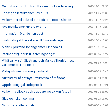
Ge bort sport i jul och stötta samtidigt vår förening!
2020-12-01 08:35
Förlängda restriktioner Covid -19
2020-11-26 09:08
Välkommen tillbaka till Lindsdals IF Robin Olsson
2020-11-12 20:24
Nya restriktioner kring Covid -19
2020-11-10 13:27
Information rörande herrlaget
2020-11-01 22:19
Lindsdalsgrabbar kallade till Smålandslaget
2020-10-16 12:04
Martin Sjöstrand förlänger med Lindsdals IF
2020-10-01 21:48
Intersport bjuder in till föreningsdagar
2020-09-04 13:27
Vi hälsar Martin Sjöstrand och Markus Thorbjörnsson
2020-08-30 14:04
välkomna till Lindsdals IF
Viktig information kring Herrlaget
2020-08-23 17:40
Nu testar vi något nytt... välkomna på måndag!
2020-08-18 21:35
Uppdatering gällande publik
2020-08-10 11:21
Välkomna tillbaka och uppdatering av Min fotboll
2020-08-02 23:02
Glad och skön sommar
2020-06-28 09:00
Nytt inför kvällens match
2020-06-26 13:02