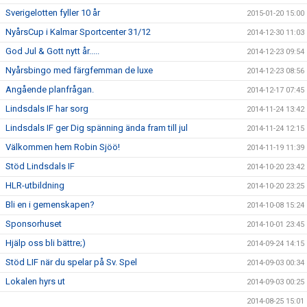
Sverigelotten fyller 10 år
2015-01-20 15:00
NyårsCup i Kalmar Sportcenter 31/12
2014-12-30 11:03
God Jul & Gott nytt år.....
2014-12-23 09:54
Nyårsbingo med färgfemman de luxe
2014-12-23 08:56
Angående planfrågan.
2014-12-17 07:45
Lindsdals IF har sorg
2014-11-24 13:42
Lindsdals IF ger Dig spänning ända fram till jul
2014-11-24 12:15
Välkommen hem Robin Sjöö!
2014-11-19 11:39
Stöd Lindsdals IF
2014-10-20 23:42
HLR-utbildning
2014-10-20 23:25
Bli en i gemenskapen?
2014-10-08 15:24
Sponsorhuset
2014-10-01 23:45
Hjälp oss bli bättre;)
2014-09-24 14:15
Stöd LIF när du spelar på Sv. Spel
2014-09-03 00:34
Lokalen hyrs ut
2014-09-03 00:25
2014-08-25 15:01