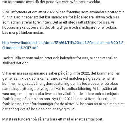
BOKA KLUBBLOKALEN
sitt idrottande även då det periodvis varit svårt och invecklat.
Vi vill informera er om att vi 2022 blir en förening som använder Sportadmin
ICA & YOUR SOURCE
fullt ut. Det innebär att det blir smidigare för både ledare, aktiva och oss
som administrerar föreningen. Det är ett steg i rätt riktning för oss. Vi
hoppas ni ska uppeva att det blir tydligare och smidigare för er också.
Läs mer på länken nedan.
http://www.lindsdalsif.se/docs/53/864/Till%20alla%20medlemmar%20i%2
0Lindsdals%20IF!.pdf
Tack till alla er som säljer lotter och kalendrar för oss, ni anar inte vilken
skillnad det gör.
Vi har en massa spännande saker på gång inför 2022, det kommer bli en
gemensam kiosk som kan användas vid matcher på gräsplanerna, vi
kommer ha sjösatt vår ungdomssatsning och ha ledarcoacher på plats
samt skapa ytterligare tydlighet i vår fotbollsutbildning. Vi fortsätter att
vara noga med och stolta över att ha välutbildade ledare och att erbjuda
fortbildning på plats hos oss. Nytt för 2022 blir att vi även ska erbjuda
fortbildning, temaförelsäningar för de aktiva. Vi hoppas att ni ska märka att
det är hög kvalité hos oss och en trygg miljö.
Minsta ni funderar på så är vi bara ett mail eller ett samtal bort.