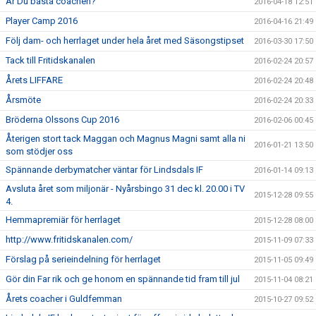
Är Du bästa coachen?
2016-04-18 12:51
Player Camp 2016
2016-04-16 21:49
Följ dam- och herrlaget under hela året med Säsongstipset
2016-03-30 17:50
Tack till Fritidskanalen
2016-02-24 20:57
Årets LIFFARE
2016-02-24 20:48
Årsmöte
2016-02-24 20:33
Bröderna Olssons Cup 2016
2016-02-06 00:45
Återigen stort tack Maggan och Magnus Magni samt alla ni
2016-01-21 13:50
som stödjer oss
Spännande derbymatcher väntar för Lindsdals IF
2016-01-14 09:13
Avsluta året som miljonär - Nyårsbingo 31 dec kl. 20.00 i TV
2015-12-28 09:55
4.
Hemmapremiär för herrlaget
2015-12-28 08:00
http://www.fritidskanalen.com/
2015-11-09 07:33
Förslag på serieindelning för herrlaget
2015-11-05 09:49
Gör din Far rik och ge honom en spännande tid fram till jul
2015-11-04 08:21
Årets coacher i Guldfemman
2015-10-27 09:52