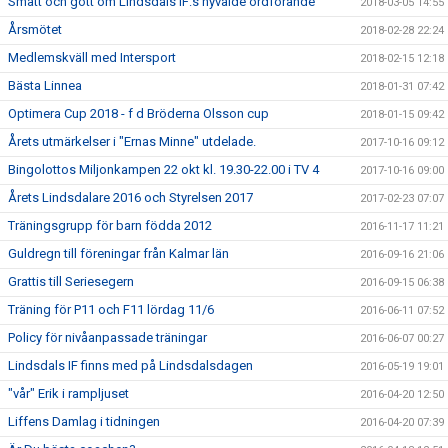
Smått och gott om Lindsdals IF:s nyvalde ordförande
2018-03-05 14:55
Årsmötet
2018-02-28 22:24
Medlemskväll med Intersport
2018-02-15 12:18
Bästa Linnea
2018-01-31 07:42
Optimera Cup 2018 - f d Bröderna Olsson cup
2018-01-15 09:42
Årets utmärkelser i "Ernas Minne" utdelade.
2017-10-16 09:12
Bingolottos Miljonkampen 22 okt kl. 19.30-22.00 i TV 4
2017-10-16 09:00
Årets Lindsdalare 2016 och Styrelsen 2017
2017-02-23 07:07
Träningsgrupp för barn födda 2012
2016-11-17 11:21
Guldregn till föreningar från Kalmar län
2016-09-16 21:06
Grattis till Seriesegern
2016-09-15 06:38
Träning för P11 och F11 lördag 11/6
2016-06-11 07:52
Policy för nivåanpassade träningar
2016-06-07 00:27
Lindsdals IF finns med på Lindsdalsdagen
2016-05-19 19:01
"vår" Erik i rampljuset
2016-04-20 12:50
Liffens Damlag i tidningen
2016-04-20 07:39