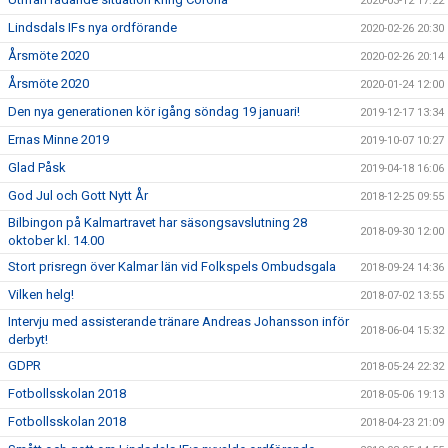
2020-03-12 17:22
Lindsdals IFs nya ordförande
2020-02-26 20:30
Årsmöte 2020
2020-02-26 20:14
Årsmöte 2020
2020-01-24 12:00
Den nya generationen kör igång söndag 19 januari!
2019-12-17 13:34
Ernas Minne 2019
2019-10-07 10:27
Glad Påsk
2019-04-18 16:06
God Jul och Gott Nytt År
2018-12-25 09:55
Bilbingon på Kalmartravet har säsongsavslutning 28
2018-09-30 12:00
oktober kl. 14.00
Stort prisregn över Kalmar län vid Folkspels Ombudsgala
2018-09-24 14:36
Vilken helg!
2018-07-02 13:55
Intervju med assisterande tränare Andreas Johansson inför
2018-06-04 15:32
derbyt!
GDPR
2018-05-24 22:32
Fotbollsskolan 2018
2018-05-06 19:13
Fotbollsskolan 2018
2018-04-23 21:09