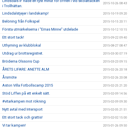
Lindsdals IF hade en tyst minut för offren i vid skolattacken
2015-10-26 08:43
i Trollhättan.
Lindsdalstjejer i landskamp!
2015-10-19 09:20
Belöning från Folkspel
2015-10-15 20:11
Första utmärkelserna i "Ernas Minne" utdelade
2015-10-12 10:15
Ett stort tack!
2015-09-22 09:40
Uthyrning av klubblokal
2015-08-27 08:47
Utdrag ur brottsregistret.
2015-03-30 07:19
Bröderna Olssons Cup
2015-03-23 09:15
ÅRETS LIFARE: ANETTE ALM
2015-02-26 20:18
Årsmöte
2015-02-26 20:08
Aston Villa Fotbollscamp 2015
2015-02-25 21:20
Stöd Liffen på ett enkelt sätt.
2015-02-09 14:56
#vitarkampen mot rökning
2015-02-09 09:30
Nytt avtal med Intersport
2015-02-05 21:51
Ett stort tack och grattis!
2015-02-02 15:00
Vi tar kampen!
2015-01-26 09:50