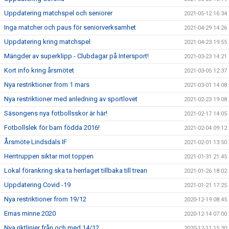
Uppdatering matchspel och seniorer
2021-05-12 16:34
Inga matcher och paus för seniorverksamhet
2021-04-29 14:26
Uppdatering kring matchspel
2021-04-23 19:55
Mängder av superklipp - Clubdagar på Intersport!
2021-03-23 14:21
Kort info kring årsmötet
2021-03-05 12:37
Nya restriktioner from 1 mars
2021-03-01 14:08
Nya restriktioner med anledning av sportlovet
2021-02-23 19:08
Säsongens nya fotbollsskor är här!
2021-02-17 14:05
Fotbollslek för barn födda 2016!
2021-02-04 09:12
Årsmöte Lindsdals IF
2021-02-01 13:50
Herrtruppen siktar mot toppen
2021-01-31 21:45
Lokal förankring ska ta herrlaget tillbaka till trean
2021-01-26 18:02
Uppdatering Covid -19
2021-01-21 17:25
Nya restriktioner from 19/12
2020-12-19 08:45
Ernas minne 2020
2020-12-14 07:00
Nya riktlinjer från och med 14/12
2020-12-11 15:30