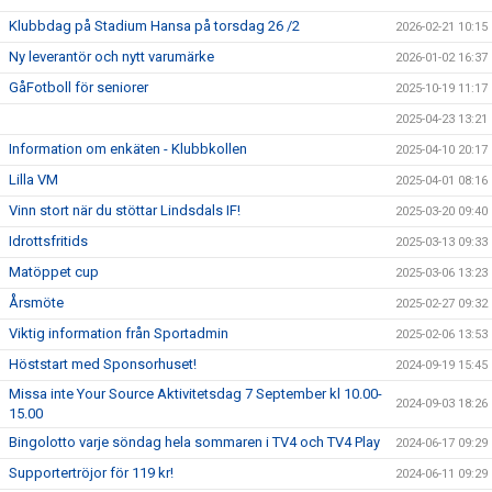
Klubbdag på Stadium Hansa på torsdag 26 /2
2026-02-21 10:15
Ny leverantör och nytt varumärke
2026-01-02 16:37
GåFotboll för seniorer
2025-10-19 11:17
2025-04-23 13:21
Information om enkäten - Klubbkollen
2025-04-10 20:17
Lilla VM
2025-04-01 08:16
Vinn stort när du stöttar Lindsdals IF!
2025-03-20 09:40
Idrottsfritids
2025-03-13 09:33
Matöppet cup
2025-03-06 13:23
Årsmöte
2025-02-27 09:32
Viktig information från Sportadmin
2025-02-06 13:53
Höststart med Sponsorhuset!
2024-09-19 15:45
Missa inte Your Source Aktivitetsdag 7 September kl 10.00-
2024-09-03 18:26
15.00
Bingolotto varje söndag hela sommaren i TV4 och TV4 Play
2024-06-17 09:29
Supportertröjor för 119 kr!
2024-06-11 09:29