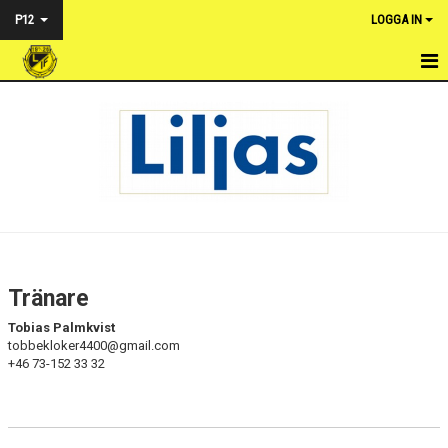
P12
LOGGA IN
HEM
NYHETER
KALENDER
MATCHER
TRUPPEN
Tränare
BILDGALLERI
Tobias Palmkvist
tobbekloker4400@gmail.com
KONTAKT
+46 73-152 33 32