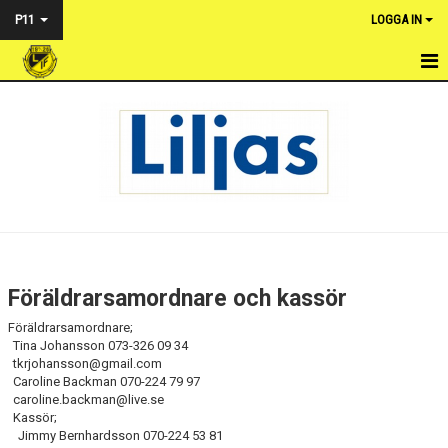
P11
LOGGA IN
HEM
NYHETER
KALENDER
TRUPPEN
BILDGALLERI
Föräldrarsamordnare och kassör
DOKUMENT
Föräldrarsamordnare;
Tina Johansson 073-326 09 34
KONTAKT
tkrjohansson@gmail.com
Caroline Backman 070-224 79 97
caroline.backman@live.se
MATCHER
Kassör;
Jimmy Bernhardsson 070-224 53 81